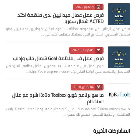
19 مايو 2022
فرص عمل عمال ميدانيين لدى منظمة اكتد
ACTED شمال سوريا
فرص عمل الإعلان عن مجموعة وظائف شاغرة لعمال ميدانيين (مهنيين و/أو
تقنيين) المشروع: المشاريع التي تغطيها منظمة أكتد في …
01 ديسمبر 2021
فرص عمل في منظمة Goal شمال حلب وإدلب
فرص عمل في منظمة GOLA #عفرين عامل نظافة لمزيد من
التفاصيل وللتقديم على الرابط التالي https://boards.greenhouse.io/g…
04 أكتوبر 2020
ما هو برنامج كوبو KoBo Toolbox شرح مع مثال
استخدام
ما هو KoBo Toolbox ؟ KoBo Toolbox هي أداة مجانية مفتوحة المصدر لجمع البيانات
المتنقلة ، ومتاحة للجميع. يسمح لك بجمع …
المشاركات الأخيرة