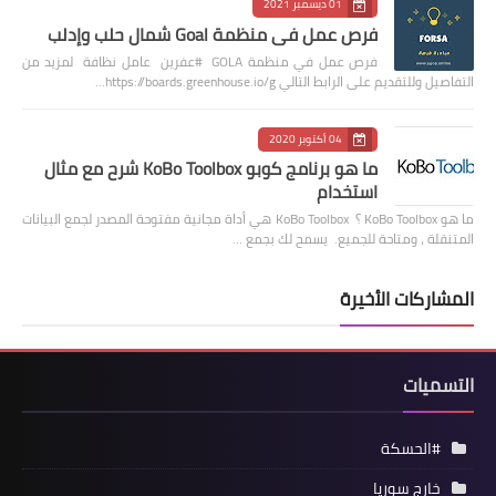
01 ديسمبر 2021
فرص عمل في منظمة Goal شمال حلب وإدلب
فرص عمل في منظمة GOLA #عفرين عامل نظافة لمزيد من
التفاصيل وللتقديم على الرابط التالي https://boards.greenhouse.io/g…
04 أكتوبر 2020
ما هو برنامج كوبو KoBo Toolbox شرح مع مثال
استخدام
ما هو KoBo Toolbox ؟ KoBo Toolbox هي أداة مجانية مفتوحة المصدر لجمع البيانات
المتنقلة ، ومتاحة للجميع. يسمح لك بجمع …
المشاركات الأخيرة
التسميات
#الحسكة
خارج سوريا