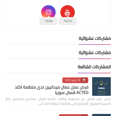
1,525k
75,274
مشاركات عشوائية
مشاركات عشوائية
المشاركات الشائعة
19 مايو 2022
فرص عمل عمال ميدانيين لدى منظمة اكتد
ACTED شمال سوريا
فرص عمل الإعلان عن مجموعة وظائف شاغرة لعمال ميدانيين (مهنيين و/أو
تقنيين) المشروع: المشاريع التي تغطيها منظمة أكتد في …