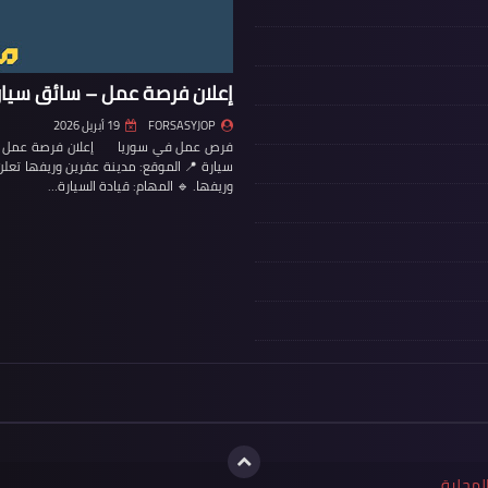
إعلان فرصة عمل – سائق سيار
FORSASYJOP
19 أبريل 2026
فرص عمل في سوريا إعلان فرصة عمل – س
سيارة 📍 الموقع: مدينة عفرين وريفها تع
وريفها. 🔹 المهام: قيادة السيارة…
لمحلية