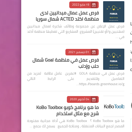
19 مايو 2022
فرص عمل عمال ميدانيين لدى
منظمة اكتد ACTED شمال سوريا
ا
فرص عمل الإعلان عن مجموعة وظائف شاغرة لعمال ميدانيين
(مهنيين و/أو تقنيين) المشروع: المشاريع التي تغطيها منظمة أكتد
ات
في …
01 ديسمبر 2021
فرص عمل في منظمة Goal شمال
حلب وإدلب
فرص عمل في منظمة GOLA #عفرين عامل نظافة لمزيد من
التفاصيل وللتقديم على الرابط التالي
https://boards.greenhouse.io/g…
04 أكتوبر 2020
ما هو برنامج كوبو KoBo Toolbox
شرح مع مثال استخدام
ما هو KoBo Toolbox ؟ KoBo Toolbox هي أداة مجانية مفتوحة
المصدر لجمع البيانات المتنقلة ، ومتاحة للجميع. يسمح لك بجمع …