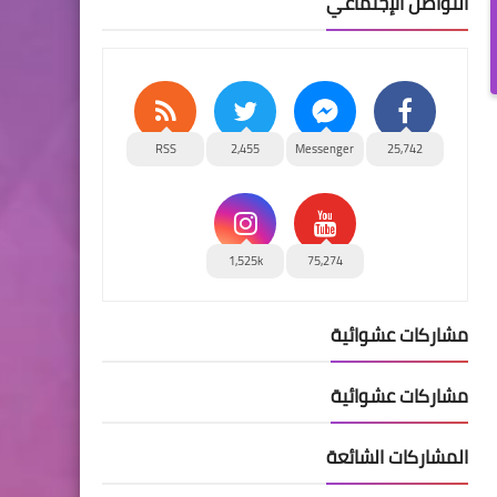
التواصل الإجتماعي
RSS
2,455
Messenger
25,742
1,525k
75,274
مشاركات عشوائية
مشاركات عشوائية
المشاركات الشائعة