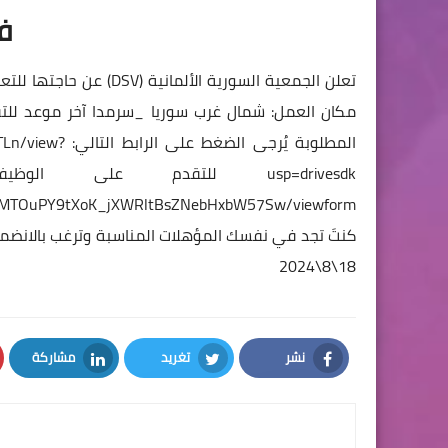
ف
تعلن الجمعية السورية ا
المطلوبة يُرجى الضغط على الرابط التالي:
TLn/view?
usp=drivesdk
للتقدم على الوظيفة
gVLrMTOuPY9tXoK_jXWRltBsZNebHxbW57Sw/viewform
كنتَ تجد في نفسك المؤهلات المناسبة وترغب بالانضما
18\8\2024
نشر
تغريد
مشاركة
LinkedIn
Twitter
Facebook