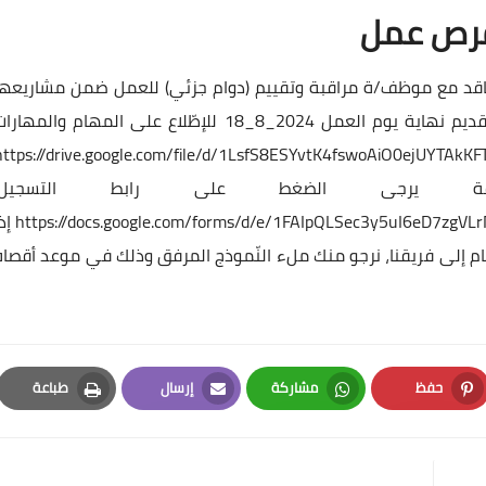
رص عمل
لألمانية (DSV) عن حاجتها للتعاقد مع موظف/ة مراقبة وتقييم (دوام جزئي) للعمل ضمن مشاريعه
مكان العمل: شمال غرب سوريا _سرمدا آخر موعد للتقديم نهاية يوم العمل 2024_8_18 للإطّلاع على المهام والمهار
https://drive.google.com/file/d/1LsfS8ESYvtK4fswoAiO0ejUYTAkKF
 يرجى الضغط على رابط التسجيل:
https://docs.google.com/forms/d/e/1FAIpQLSec3y5uI6eD7z
إذا
م إلى فريقنا، نرجو منك ملء النّموذج المرفق وذلك في موعد أقصاه
حفظ
مشاركة
إرسال
طباعة
Print
Email
Whatsapp
Pinterest