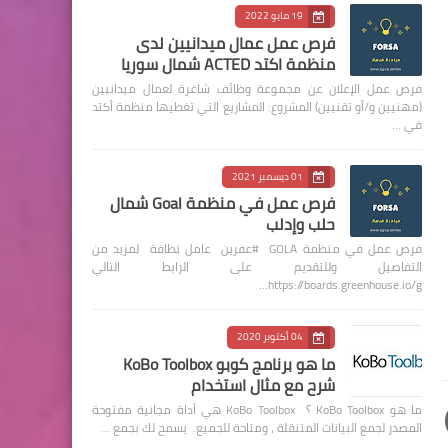
19 مايو 2022
فرص عمل عمال ميدانيين لدى
منظمة اكتد ACTED شمال سوريا
فرص عمل الإعلان عن مجموعة وظائف شاغرة لعمال ميدانيين
(مهنيين و/أو تقنيين) المشروع: المشاريع التي تغطيها منظمة أكتد
في …
01 ديسمبر 2021
فرص عمل في منظمة Goal شمال
حلب وإدلب
فرص عمل في منظمة GOLA #عفرين عامل نظافة لمزيد من
التفاصيل وللتقديم على الرابط التالي
https://boards.greenhouse.io/g…
04 أكتوبر 2020
ما هو برنامج كوبو KoBo Toolbox
شرح مع مثال استخدام
ما هو KoBo Toolbox ؟ KoBo Toolbox هي أداة مجانية مفتوحة
المصدر لجمع البيانات المتنقلة ، ومتاحة للجميع. يسمح لك بجمع …