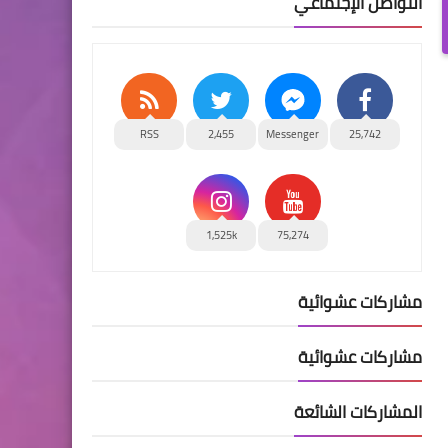
التواصل الإجتماعي
RSS
2,455
Messenger
25,742
1,525k
75,274
مشاركات عشوائية
مشاركات عشوائية
المشاركات الشائعة