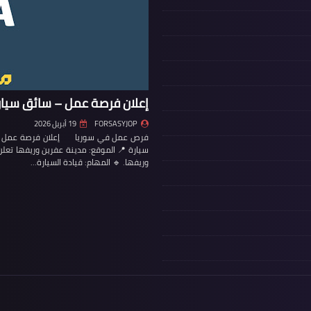
إعلان فرصة عمل – سائق سيار
FORSASYJOP
19 أبريل 2026
فرص عمل في سوريا إعلان فرصة عمل – س
سيارة 📍 الموقع: مدينة عفرين وريفها تع
وريفها. 🔹 المهام: قيادة السيارة…