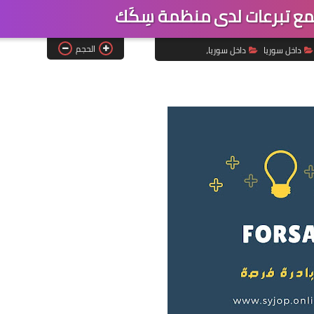
ع تبرعات لدى منظمة سِكَك
الحجم
داخل سوريا
داخل سوريا،