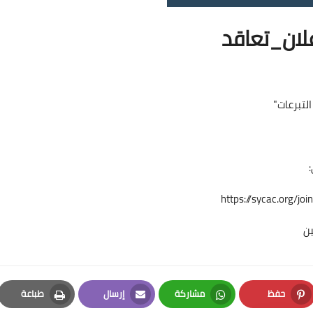
لان_تعاقد
لتبرعات"
https://sycac.org/j
ين
حفظ
مشاركة
إرسال
طباعة
Print
Email
Whatsapp
Pinterest