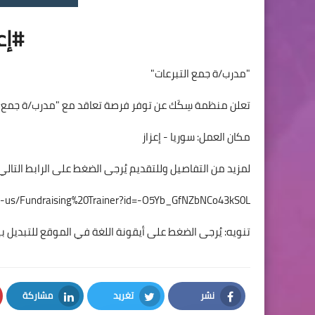
#إع
"مدرب/ة جمع التبرعات"
تعلن منظمة سِكَك عن توفر فرصة تعاقد مع "مدرب/ة جمع ا
مكان العمل: سوريا - إعزاز
لمزيد من التفاصيل وللتقديم يُرجى الضغط على الرابط التالي:
oin-us/Fundraising%20Trainer?id=-O5Yb_GfNZbNCo43kS0L
تنويه: يُرجى الضغط على أيقونة اللغة في الموقع للتبديل ب
نشر
تغريد
مشاركة
LinkedIn
Twitter
Facebook