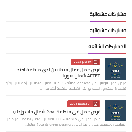
مشاركات عشوائية
مشاركات عشوائية
المشاركات الشائعة
19 مايو 2022
فرص عمل عمال ميدانيين لدى منظمة اكتد
ACTED شمال سوريا
فرص عمل الإعلان عن مجموعة وظائف شاغرة لعمال ميدانيين (مهنيين و/أو
تقنيين) المشروع: المشاريع التي تغطيها منظمة أكتد في …
01 ديسمبر 2021
فرص عمل في منظمة Goal شمال حلب وإدلب
فرص عمل في منظمة GOLA #عفرين عامل نظافة لمزيد من
التفاصيل وللتقديم على الرابط التالي https://boards.greenhouse.io/g…