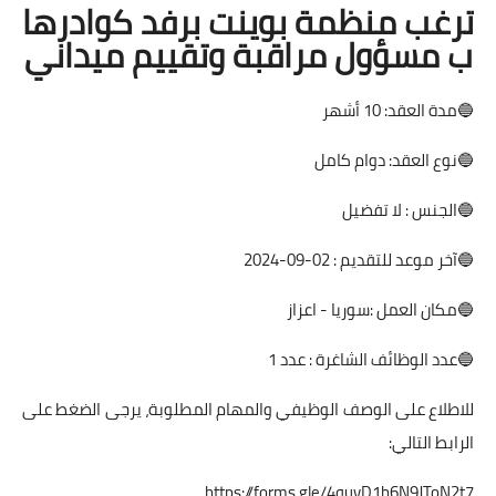
ترغب منظمة بوينت برفد كوادرها
ب مسؤول مراقبة وتقييم ميداني
🔵مدة العقد: 10 أشهر
🔵نوع العقد: دوام كامل
🔵الجنس : لا تفضيل
🔵آخر موعد للتقديم : 02-09-2024
🔵مكان العمل :سوريا - اعزاز
🔵عدد الوظائف الشاغرة : عدد 1
للاطلاع على الوصف الوظيفي والمهام المطلوبة، يرجى الضغط على
الرابط التالي:
https://forms.gle/4quvD1h6N9JToN2t7