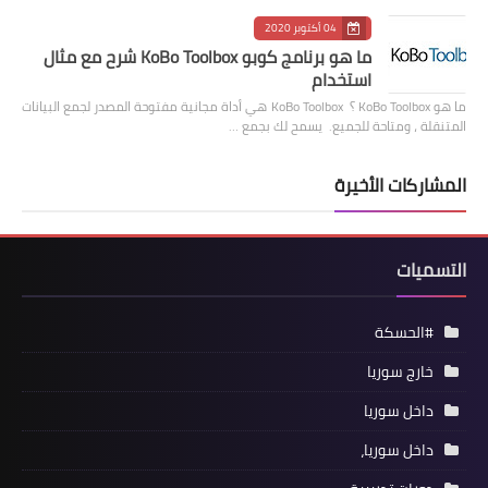
04 أكتوبر 2020
ما هو برنامج كوبو KoBo Toolbox شرح مع مثال
استخدام
ما هو KoBo Toolbox ؟ KoBo Toolbox هي أداة مجانية مفتوحة المصدر لجمع البيانات
المتنقلة ، ومتاحة للجميع. يسمح لك بجمع …
المشاركات الأخيرة
التسميات
#الحسكة
خارج سوريا
داخل سوريا
داخل سوريا،