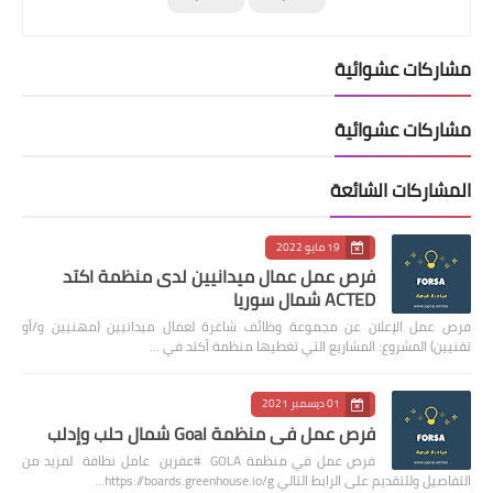
مشاركات عشوائية
مشاركات عشوائية
المشاركات الشائعة
19 مايو 2022
فرص عمل عمال ميدانيين لدى منظمة اكتد
ACTED شمال سوريا
فرص عمل الإعلان عن مجموعة وظائف شاغرة لعمال ميدانيين (مهنيين و/أو
تقنيين) المشروع: المشاريع التي تغطيها منظمة أكتد في …
01 ديسمبر 2021
فرص عمل في منظمة Goal شمال حلب وإدلب
فرص عمل في منظمة GOLA #عفرين عامل نظافة لمزيد من
التفاصيل وللتقديم على الرابط التالي https://boards.greenhouse.io/g…