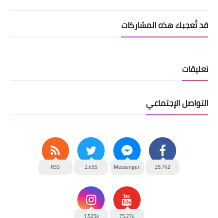
قد تُعجبك هذه المشاركات
تعليقات
التواصل الإجتماعي
RSS
2,455
Messenger
25,742
1,525k
75,274