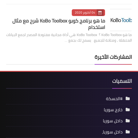
04 أكتوبر 2020
ما هو برنامج كوبو KoBo Toolbox شرح مع مثال
استخدام
ما هو KoBo Toolbox ؟ KoBo Toolbox هي أداة مجانية مفتوحة المصدر لجمع البيانات
المتنقلة ، ومتاحة للجميع. يسمح لك بجمع …
المشاركات الأخيرة
التسميات
#الحسكة
خارج سوريا
داخل سوريا
داخل سوريا،