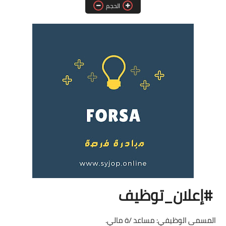
الحجم
فرص عمل في العراق
فرص عمل في اليمن
فرص عمل في السودان
دورات تدريبية
#إعلان_توظيف
المسمى الوظيفي: مساعد /ة مالي.