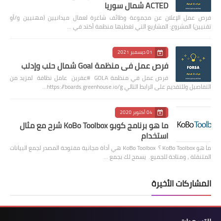
ACTED شمال سوريا
فرص عمل الإعلان عن مجموعة وظائف شاغرة لعمال ميدانيين (مهنيين و/أو
تقنيين) المشروع: المشاريع التي تغطيها منظمة أكتد في …
01 ديسمبر 2021
فرص عمل في منظمة Goal شمال حلب وإدلب
فرص عمل في منظمة GOLA #عفرين عامل نظافة لمزيد من
التفاصيل وللتقديم على الرابط التالي https://boards.greenhouse.io/g…
04 أكتوبر 2020
ما هو برنامج كوبو KoBo Toolbox شرح مع مثال
استخدام
ما هو KoBo Toolbox ؟ KoBo Toolbox هي أداة مجانية مفتوحة المصدر لجمع البيانات
المتنقلة ، ومتاحة للجميع. يسمح لك بجمع …
المشاركات الأخيرة