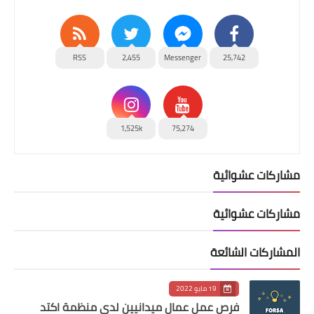
RSS
2,455
Messenger
25,742
1,525k
75,274
مشاركات عشوائية
مشاركات عشوائية
المشاركات الشائعة
19 مايو 2022
فرص عمل عمال ميدانيين لدى منظمة اكتد