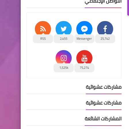
التواصل الإجتماعي
RSS
2,455
Messenger
25,742
1,525k
75,274
مشاركات عشوائية
مشاركات عشوائية
المشاركات الشائعة