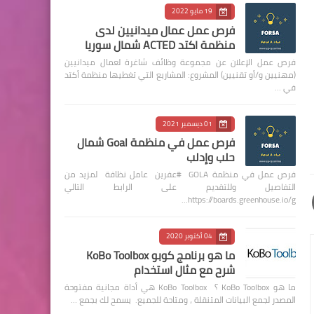
19 مايو 2022
فرص عمل عمال ميدانيين لدى
منظمة اكتد ACTED شمال سوريا
فرص عمل الإعلان عن مجموعة وظائف شاغرة لعمال ميدانيين
(مهنيين و/أو تقنيين) المشروع: المشاريع التي تغطيها منظمة أكتد
في …
01 ديسمبر 2021
فرص عمل في منظمة Goal شمال
حلب وإدلب
فرص عمل في منظمة GOLA #عفرين عامل نظافة لمزيد من
التفاصيل وللتقديم على الرابط التالي
https://boards.greenhouse.io/g…
04 أكتوبر 2020
ما هو برنامج كوبو KoBo Toolbox
شرح مع مثال استخدام
ما هو KoBo Toolbox ؟ KoBo Toolbox هي أداة مجانية مفتوحة
المصدر لجمع البيانات المتنقلة ، ومتاحة للجميع. يسمح لك بجمع …