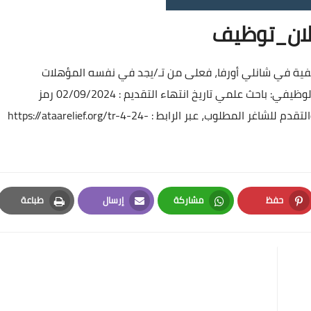
لان_توظيف
يفية في شانلي أورفا، فعلى من تـ/يجد في نفسه المؤهلات
المطلوبة، إرسال طلب للتقديم وفق ما يأتي: المسمى الوظيفي: باحث علمي تاريخ انتهاء التقديم : 02/09/2024 رمز
https://ataarelief.org/tr-4-24-
حفظ
مشاركة
إرسال
طباعة
Print
Email
Whatsapp
Pinterest