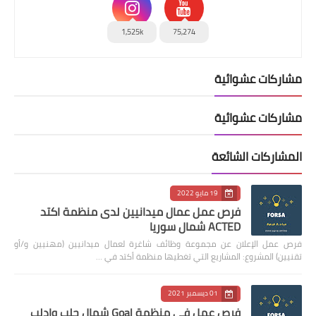
1,525k
75,274
مشاركات عشوائية
مشاركات عشوائية
المشاركات الشائعة
19 مايو 2022
فرص عمل عمال ميدانيين لدى منظمة اكتد
ACTED شمال سوريا
فرص عمل الإعلان عن مجموعة وظائف شاغرة لعمال ميدانيين (مهنيين و/أو
تقنيين) المشروع: المشاريع التي تغطيها منظمة أكتد في …
01 ديسمبر 2021
فرص عمل في منظمة Goal شمال حلب وإدلب