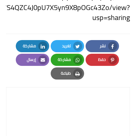
aPF8r7S4QZC4J0pU7X5yn9X8pOGc43Zo/view?
usp=sharing
نشر
تغريد
مشاركة
LinkedIn
Twitter
Facebook
حفظ
مشاركة
إرسال
Email
Whatsapp
Pinterest
طباعة
Print