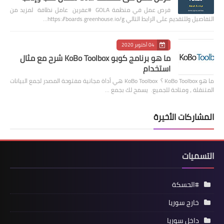
فرص عمل في منظمة GOLA #عفرين عامل نظافة لمزيد من
التفاصيل وللتقديم على الرابط التالي https://boards.greenhouse.io/g…
04 أكتوبر 2020
ما هو برنامج كوبو KoBo Toolbox شرح مع مثال
استخدام
ما هو KoBo Toolbox ؟ KoBo Toolbox هي أداة مجانية مفتوحة المصدر لجمع البيانات
المتنقلة ، ومتاحة للجميع. يسمح لك بجمع …
المشاركات الأخيرة
التسميات
#الحسكة
خارج سوريا
داخل سوريا