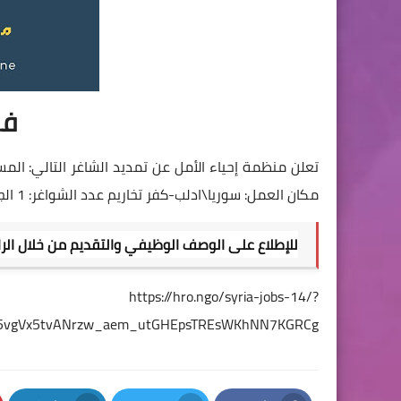
فر
مكان العمل: سوريا\ادلب-كفر تخاريم عدد الشواغر: 1 الجنس: أنثى أخر موعد لإستقبال الطلبات: 14\08\2024
للإطلاع على الوصف الوظيفي والتقديم من خلال الراب
https://hro.ngo/syria-jobs-14/?
jNFj5vgVx5tvANrzw_aem_utGHEpsTREsWKhNN7KGRCg