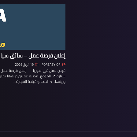
إعلان فرصة عمل – سائق سيار
FORSASYJOP
19 أبريل 2026
فرص عمل في سوريا إعلان فرصة عمل – س
سيارة 📍 الموقع: مدينة عفرين وريفها تع
وريفها. 🔹 المهام: قيادة السيارة…