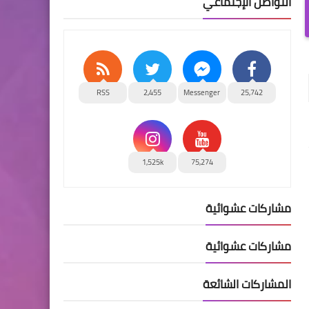
التواصل الإجتماعي
RSS
2,455
Messenger
25,742
1,525k
75,274
مشاركات عشوائية
مشاركات عشوائية
المشاركات الشائعة