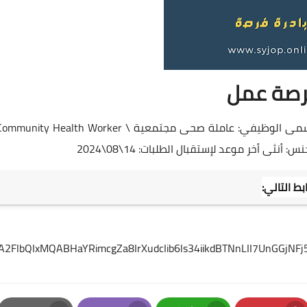
صة عمل
تعلن منظمة إحياء الأمل عن تمديد الشاغر التالي: المسمى الوظيفي: عاملة صحى مجتمعية \ munity Health Worker
ط التالي:
RuA2FlbQIxMQABHaYRimcgZa8IrXudcIib6ls34iikdBTNnLII7UnGG