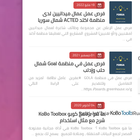
19 مايو 2022
فرص عمل عمال ميدانيين لدى
منظمة اكتد ACTED شمال سوريا
فرص عمل الإعلان عن مجموعة وظائف شاغرة لعمال ميدانيين
(مهنيين و/أو تقنيين) المشروع: المشاريع التي تغطيها منظمة أكتد
في …
01 ديسمبر 2021
Com
فرص عمل في منظمة Goal شمال
حلب وإدلب
فرص عمل في منظمة GOLA #عفرين عامل نظافة لمزيد من
التفاصيل وللتقديم على الرابط التالي
https://boards.greenhouse.io/g…
04 أكتوبر 2020
fbclid=IwY2xjawEmualleH
ما هو برنامج كوبو KoBo Toolbox
شرح مع مثال استخدام
ما هو KoBo Toolbox ؟ KoBo Toolbox هي أداة مجانية مفتوحة
المصدر لجمع البيانات المتنقلة ، ومتاحة للجميع. يسمح لك بجمع …