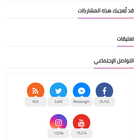
قد تُعجبك هذه المشاركات
تعليقات
التواصل الإجتماعي
RSS
2,455
Messenger
25,742
1,525k
75,274