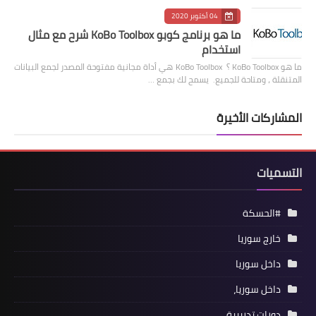
04 أكتوبر 2020
ما هو برنامج كوبو KoBo Toolbox شرح مع مثال
استخدام
ما هو KoBo Toolbox ؟ KoBo Toolbox هي أداة مجانية مفتوحة المصدر لجمع البيانات
المتنقلة ، ومتاحة للجميع. يسمح لك بجمع …
المشاركات الأخيرة
التسميات
#الحسكة
خارج سوريا
داخل سوريا
داخل سوريا،
دورات تدريبية