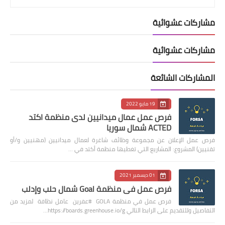
مشاركات عشوائية
مشاركات عشوائية
المشاركات الشائعة
19 مايو 2022
فرص عمل عمال ميدانيين لدى منظمة اكتد
ACTED شمال سوريا
فرص عمل الإعلان عن مجموعة وظائف شاغرة لعمال ميدانيين (مهنيين و/أو
تقنيين) المشروع: المشاريع التي تغطيها منظمة أكتد في …
01 ديسمبر 2021
فرص عمل في منظمة Goal شمال حلب وإدلب
فرص عمل في منظمة GOLA #عفرين عامل نظافة لمزيد من
التفاصيل وللتقديم على الرابط التالي https://boards.greenhouse.io/g…