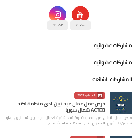
1,525k
75,274
مشاركات عشوائية
مشاركات عشوائية
المشاركات الشائعة
19 مايو 2022
فرص عمل عمال ميدانيين لدى منظمة اكتد
ACTED شمال سوريا
فرص عمل الإعلان عن مجموعة وظائف شاغرة لعمال ميدانيين (مهنيين و/أو
تقنيين) المشروع: المشاريع التي تغطيها منظمة أكتد في …