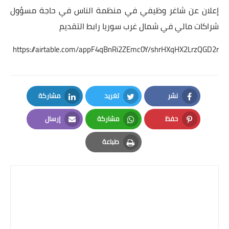
إعلان عن شاغر وظيفي في منظمة الناس في حاجة مسؤول
شراكات مالي في شمال غرب سوريا رابط التقديم
https://airtable.com/appF4qBnRi2ZEmc0Y/shrHXqHX2LrzQGD2r
نشر
تغريد
مشاركة
LinkedIn
Twitter
Facebook
حفظ
مشاركة
إرسال
Email
Whatsapp
Pinterest
طباعة
Print