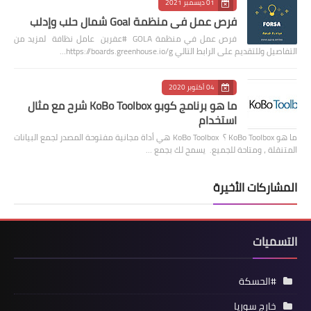
01 ديسمبر 2021
فرص عمل في منظمة Goal شمال حلب وإدلب
فرص عمل في منظمة GOLA #عفرين عامل نظافة لمزيد من
التفاصيل وللتقديم على الرابط التالي https://boards.greenhouse.io/g…
04 أكتوبر 2020
ما هو برنامج كوبو KoBo Toolbox شرح مع مثال
استخدام
ما هو KoBo Toolbox ؟ KoBo Toolbox هي أداة مجانية مفتوحة المصدر لجمع البيانات
المتنقلة ، ومتاحة للجميع. يسمح لك بجمع …
المشاركات الأخيرة
التسميات
#الحسكة
خارج سوريا