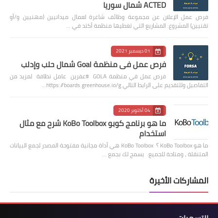
ACTED شمال سوريا
فرص عمل الإعلان عن مجموعة وظائف شاغرة لعمال ميدانيين (مهنيين و/أو
تقنيين) المشروع: المشاريع التي تغطيها منظمة أكتد في …
01 ديسمبر 2021
فرص عمل في منظمة Goal شمال حلب وإدلب
فرص عمل في منظمة GOLA #عفرين عامل نظافة لمزيد من
التفاصيل وللتقديم على الرابط التالي https://boards.greenhouse.io/g…
04 أكتوبر 2020
ما هو برنامج كوبو KoBo Toolbox شرح مع مثال
استخدام
ما هو KoBo Toolbox ؟ KoBo Toolbox هي أداة مجانية مفتوحة المصدر لجمع البيانات
المتنقلة ، ومتاحة للجميع. يسمح لك بجمع …
المشاركات الأخيرة