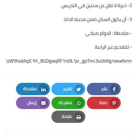
2- خبرة لا تقل عن سنتين في التدريس.
3- أن يكون السكن ضمن مدينة الدانا.
- ملاحظة : الدوام صباحي
- للتقديم عبر الرابط:
SdhMkEoW5hsdAqJC1H_BGDgwqRF1rz0L1jo_jgzTmc3uVblVg/viewform
نشر
تغريد
مشاركة
LinkedIn
Twitter
Facebook
حفظ
مشاركة
إرسال
Email
Whatsapp
Pinterest
طباعة
Print