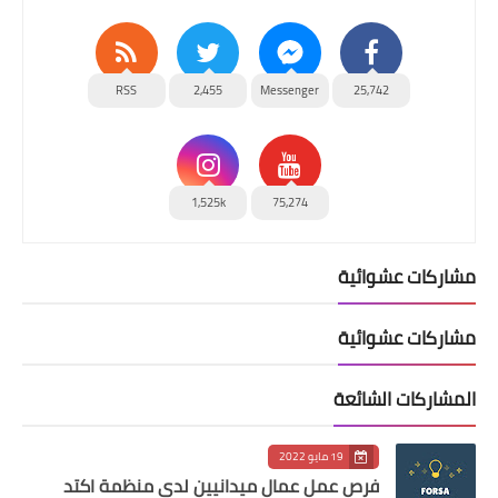
RSS
2,455
Messenger
25,742
1,525k
75,274
مشاركات عشوائية
مشاركات عشوائية
المشاركات الشائعة
19 مايو 2022
فرص عمل عمال ميدانيين لدى منظمة اكتد