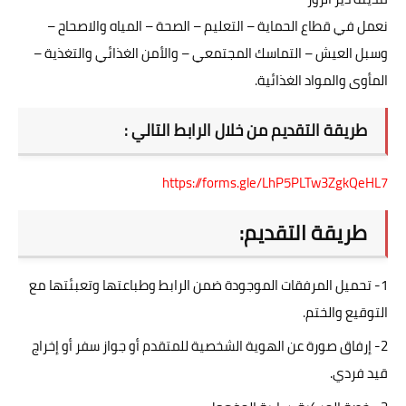
نعمل في قطاع الحماية – التعليم – الصحة – المياه والاصحاح –
وسبل العيش – التماسك المجتمعي – والأمن الغذائي والتغذية –
المأوى والمواد الغذائية.
طريقة التقديم من خلال الرابط التالي :
https://forms.gle/LhP5PLTw3ZgkQeHL7
طريقة التقديم:
1- تحميل المرفقات الموجودة ضمن الرابط وطباعتها وتعبئتها مع
التوقيع والختم.
2- إرفاق صورة عن الهوية الشخصية للمتقدم أو جواز سفر أو إخراج
قيد فردي.