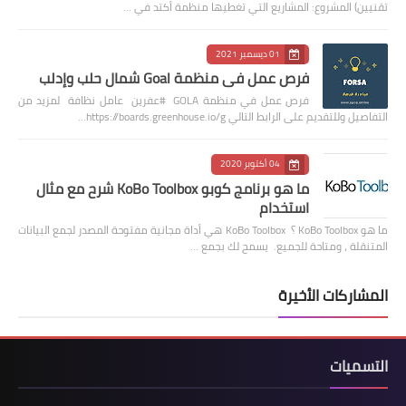
تقنيين) المشروع: المشاريع التي تغطيها منظمة أكتد في …
01 ديسمبر 2021
فرص عمل في منظمة Goal شمال حلب وإدلب
فرص عمل في منظمة GOLA #عفرين عامل نظافة لمزيد من
التفاصيل وللتقديم على الرابط التالي https://boards.greenhouse.io/g…
04 أكتوبر 2020
ما هو برنامج كوبو KoBo Toolbox شرح مع مثال
استخدام
ما هو KoBo Toolbox ؟ KoBo Toolbox هي أداة مجانية مفتوحة المصدر لجمع البيانات
المتنقلة ، ومتاحة للجميع. يسمح لك بجمع …
المشاركات الأخيرة
التسميات