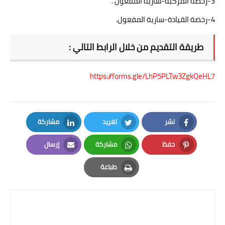
3-رخصة المركبة-سارية المفعول .
4-رخصة القيادة-سارية المفعول.
طريقة التقديم من خلال الرابط التالي :
https://forms.gle/LhP5PLTw3ZgkQeHL7
نشر
تغريد
مشاركة
LinkedIn
Twitter
Facebook
حفظ
مشاركة
إرسال
Email
Whatsapp
Pinterest
طباعة
Print