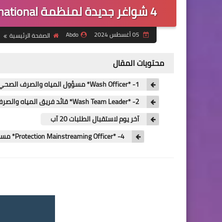
4 شواغر جديدة لمنظمة Solidarites international العالمية في شمال سوريا
05 أغسطس 2024
Abdo
الصفحة الرئيسية
محتويات المقال
1- *Wash Officer* مسؤول المياه والصرف الصحي
2- *Wash Team Leader* قائد فريق المياه والصرف الصحي
آخر يوم لاستقبال الطلبات 20 آب
4- *Protection Mainstreaming Officer* مسؤول إدماج الحماية