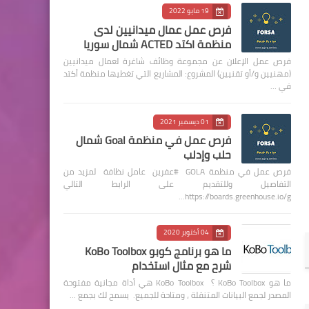
19 مايو 2022
فرص عمل عمال ميدانيين لدى
منظمة اكتد ACTED شمال سوريا
فرص عمل الإعلان عن مجموعة وظائف شاغرة لعمال ميدانيين
(مهنيين و/أو تقنيين) المشروع: المشاريع التي تغطيها منظمة أكتد
في …
01 ديسمبر 2021
فرص عمل في منظمة Goal شمال
حلب وإدلب
فرص عمل في منظمة GOLA #عفرين عامل نظافة لمزيد من
التفاصيل وللتقديم على الرابط التالي
https://boards.greenhouse.io/g…
04 أكتوبر 2020
ما هو برنامج كوبو KoBo Toolbox
شرح مع مثال استخدام
ما هو KoBo Toolbox ؟ KoBo Toolbox هي أداة مجانية مفتوحة
المصدر لجمع البيانات المتنقلة ، ومتاحة للجميع. يسمح لك بجمع …