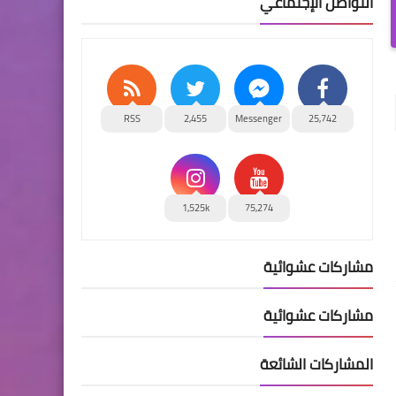
التواصل الإجتماعي
RSS
2,455
Messenger
25,742
1,525k
75,274
مشاركات عشوائية
مشاركات عشوائية
المشاركات الشائعة