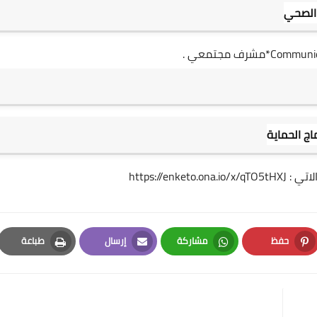
https://enketo.ona.io/x/qTO5tHXJ
حفظ
مشاركة
إرسال
طباعة
Print
Email
Whatsapp
Pinterest