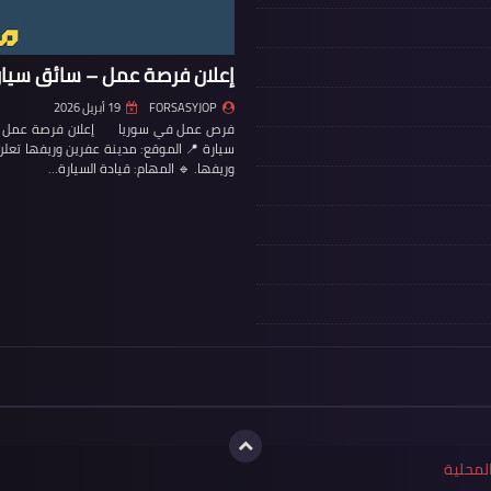
إعلان فرصة عمل – سائق سيار
FORSASYJOP
19 أبريل 2026
فرص عمل في سوريا إعلان فرصة عمل – س
سيارة 📍 الموقع: مدينة عفرين وريفها تع
وريفها. 🔹 المهام: قيادة السيارة…
لمحلية