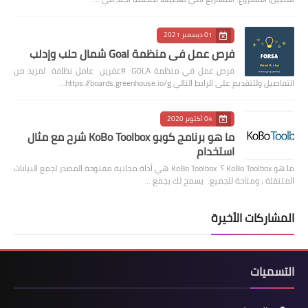
01 ديسمبر 2021
فرص عمل في منظمة Goal شمال حلب وإدلب
فرص عمل في منظمة GOLA #عفرين عامل نظافة لمزيد من
التفاصيل وللتقديم على الرابط التالي https://boards.greenhouse.io/g…
04 أكتوبر 2020
ما هو برنامج كوبو KoBo Toolbox شرح مع مثال
استخدام
ما هو KoBo Toolbox ؟ KoBo Toolbox هي أداة مجانية مفتوحة المصدر لجمع البيانات
المتنقلة ، ومتاحة للجميع. يسمح لك بجمع …
المشاركات الأخيرة
التسميات