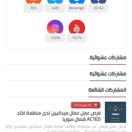
RSS
2,455
Messenger
25,742
1,525k
75,274
مشاركات عشوائية
مشاركات عشوائية
المشاركات الشائعة
19 مايو 2022
فرص عمل عمال ميدانيين لدى منظمة اكتد
ACTED شمال سوريا
فرص عمل الإعلان عن مجموعة وظائف شاغرة لعمال ميدانيين (مهنيين و/أو
تقنيين) المشروع: المشاريع التي تغطيها منظمة أكتد في …