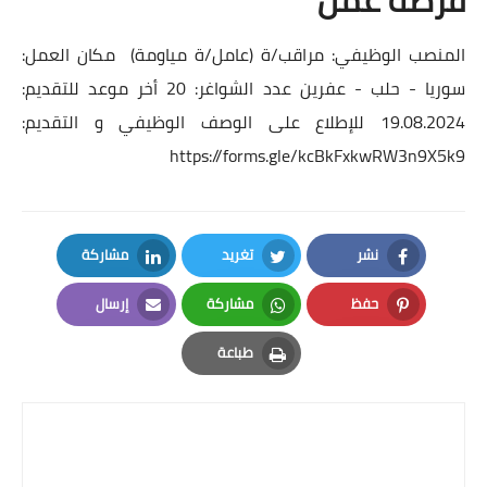
المنصب الوظيفي: مراقب/ة (عامل/ة مياومة) مكان العمل:
سوريا - حلب - عفرين عدد الشواغر: 20 أخر موعد للتقديم:
19.08.2024 للإطلاع على الوصف الوظيفي و التقديم:
https://forms.gle/kcBkFxkwRW3n9X5k9
نشر
تغريد
مشاركة
LinkedIn
Twitter
Facebook
حفظ
مشاركة
إرسال
Email
Whatsapp
Pinterest
طباعة
Print