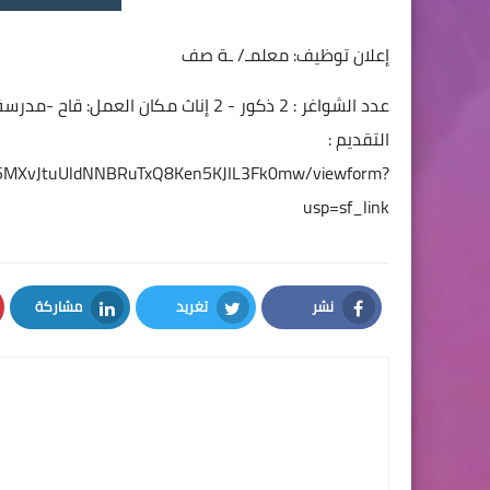
إعلان توظيف: معلمـ/ ـة صف
عدد الشواغر : 2 ذكور - 2 إناث مكان ا
التقديم :
n05MXvJtuUldNNBRuTxQ8Ken5KJIL3Fk0mw/viewform?
usp=sf_link
نشر
تغريد
مشاركة
LinkedIn
Twitter
Facebook