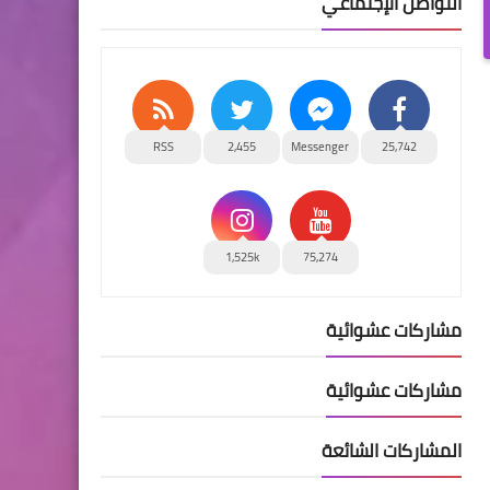
التواصل الإجتماعي
RSS
2,455
Messenger
25,742
1,525k
75,274
مشاركات عشوائية
مشاركات عشوائية
المشاركات الشائعة