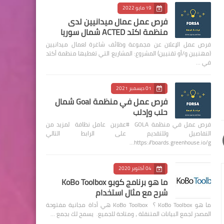
19 مايو 2022
فرص عمل عمال ميدانيين لدى
منظمة اكتد ACTED شمال سوريا
فرص عمل الإعلان عن مجموعة وظائف شاغرة لعمال ميدانيين
(مهنيين و/أو تقنيين) المشروع: المشاريع التي تغطيها منظمة أكتد
في …
01 ديسمبر 2021
فرص عمل في منظمة Goal شمال
حلب وإدلب
فرص عمل في منظمة GOLA #عفرين عامل نظافة لمزيد من
التفاصيل وللتقديم على الرابط التالي
https://boards.greenhouse.io/g…
04 أكتوبر 2020
ما هو برنامج كوبو KoBo Toolbox
شرح مع مثال استخدام
ما هو KoBo Toolbox ؟ KoBo Toolbox هي أداة مجانية مفتوحة
المصدر لجمع البيانات المتنقلة ، ومتاحة للجميع. يسمح لك بجمع …