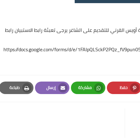
لعمل: قاح -مدرسة أويس القرني للتقديم على الشاغر يرجى تعبئة رابط الاستبيان رابط
https://docs.google.com/forms/d/e/1FAIpQLSckP2PQz_fV9pu
حفظ
مشاركة
إرسال
طباعة
Print
Email
Whatsapp
Pinterest