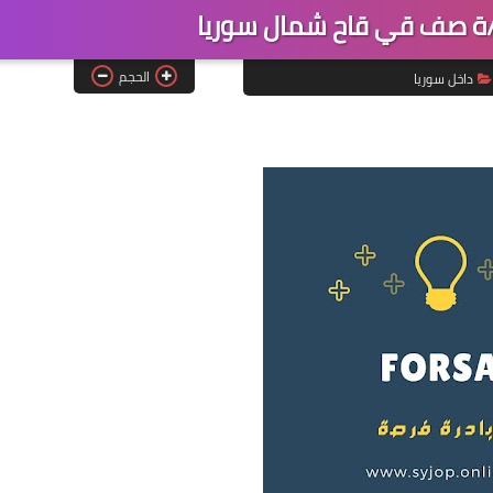
ة صف قي قاح شمال سوريا
الحجم
داخل سوريا