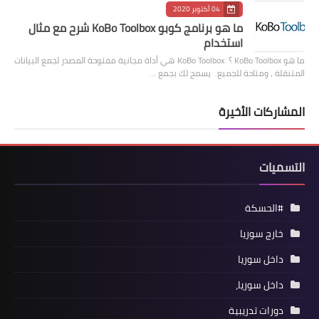
04 أكتوبر 2020
ما هو برنامج كوبو KoBo Toolbox شرح مع مثال
استخدام
ما هو KoBo Toolbox ؟ KoBo Toolbox هي أداة مجانية مفتوحة المصدر لجمع البيانات
المتنقلة ، ومتاحة للجميع. يسمح لك بجمع …
المشاركات الأخيرة
التسميات
#الحسكة
خارج سوريا
داخل سوريا
داخل سوريا،
دورات تدريبية