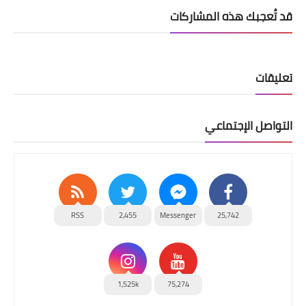
قد تُعجبك هذه المشاركات
تعليقات
التواصل الإجتماعي
RSS
2,455
Messenger
25,742
1,525k
75,274