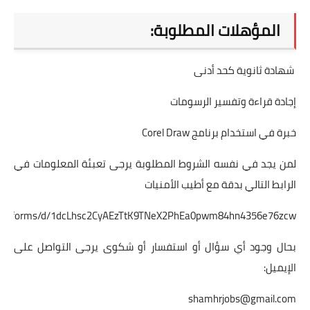
المؤهلات المطلوبة:
شهادة ثانوية كحد أدنى
إجادة قراءة وتفسير الرسومات
خبرة في استخدام برنامج Corel Draw
لمن يجد في نفسه الشروط المطلوبة يرجى تعبئة المعلومات في
الرابط التالي بدقة مع أطيب الأمنيات
e.com/forms/d/1dcLhsc2CyAEzTtK9TNeX2PhEa0pwm84hn4356e76zcw
بحال وجود أي سؤال أو استفسار أو شكوى يرجى التواصل على
الإيميل:
shamhrjobs@gmail.com