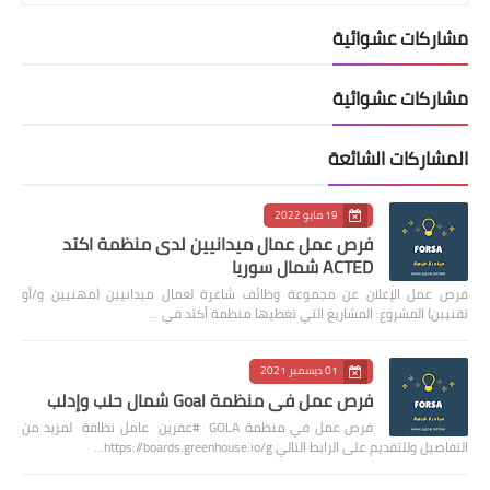
مشاركات عشوائية
مشاركات عشوائية
المشاركات الشائعة
19 مايو 2022
فرص عمل عمال ميدانيين لدى منظمة اكتد
ACTED شمال سوريا
فرص عمل الإعلان عن مجموعة وظائف شاغرة لعمال ميدانيين (مهنيين و/أو
تقنيين) المشروع: المشاريع التي تغطيها منظمة أكتد في …
01 ديسمبر 2021
فرص عمل في منظمة Goal شمال حلب وإدلب
فرص عمل في منظمة GOLA #عفرين عامل نظافة لمزيد من
التفاصيل وللتقديم على الرابط التالي https://boards.greenhouse.io/g…