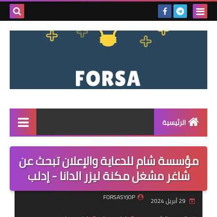
بحث هذه
المدونة
الإلكتروني
الرئيسية
القائمة
مؤسسة شام للدعاية والإعلان تبحث عن
مناقصات
شاغر مشغل مكنة ليزر الدانا - إدلب
فرص عمل داخل سوريا
FORSASYJOP
29 أبريل 2024
فرص عمل في تركيا