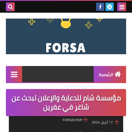
بحث هذه
المدونة
الإلكتروني
الرئيسية
القائمة
مؤسسة شام للدعاية والإعلان تبحث عن
مناقصات
شاغر في عفرين
فرص عمل داخل سوريا
FORSASYJOP
17 أبريل 2024
فرص عمل في تركيا