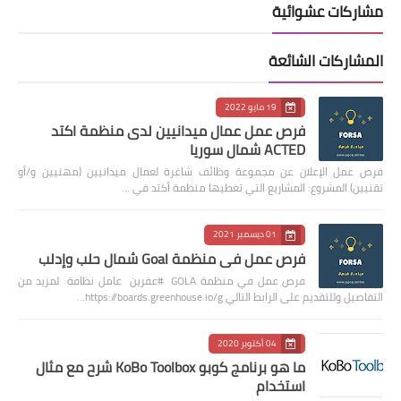
مشاركات عشوائية
المشاركات الشائعة
19 مايو 2022
فرص عمل عمال ميدانيين لدى منظمة اكتد
ACTED شمال سوريا
فرص عمل الإعلان عن مجموعة وظائف شاغرة لعمال ميدانيين (مهنيين و/أو
تقنيين) المشروع: المشاريع التي تغطيها منظمة أكتد في …
01 ديسمبر 2021
فرص عمل في منظمة Goal شمال حلب وإدلب
فرص عمل في منظمة GOLA #عفرين عامل نظافة لمزيد من
التفاصيل وللتقديم على الرابط التالي https://boards.greenhouse.io/g…
04 أكتوبر 2020
ما هو برنامج كوبو KoBo Toolbox شرح مع مثال
استخدام