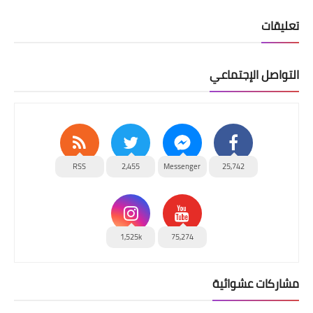
تعليقات
التواصل الإجتماعي
RSS
2,455
Messenger
25,742
1,525k
75,274
مشاركات عشوائية