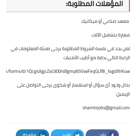
المؤهلات المطلوبة:
معهد صناعي أو ميكانيك
مهارة بتشغيل الآلات
لمن يجد في نفسه الشروط المطلوبة يرجى تعبئة المعلومات في
الرابط التالي بدقة مع أطيب الأمنيات
le.com/forms/d/1Qcg4XgjcZaUJ00rsBgmp65VwiFeqGLf8I_t4gdXhKuw
بحال وجود أي سؤال أو استفسار أو شكوى يرجى التواصل على
الإيميل:
shamhrjobs@gmail.com
نشر
تغريد
مشاركة