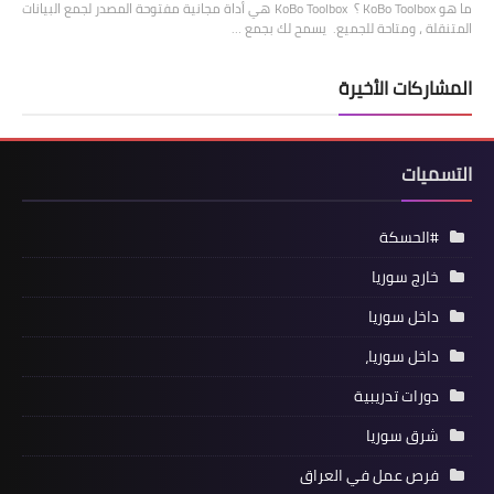
ما هو KoBo Toolbox ؟ KoBo Toolbox هي أداة مجانية مفتوحة المصدر لجمع البيانات
المتنقلة ، ومتاحة للجميع. يسمح لك بجمع …
المشاركات الأخيرة
التسميات
#الحسكة
خارج سوريا
داخل سوريا
داخل سوريا،
دورات تدريبية
شرق سوريا
فرص عمل في العراق