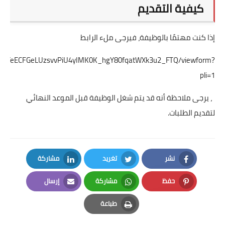
كيفية التقديم
إذا كنت مهتمًا بالوظيفة، فيرجى ملء الرابط
fHk2kYeECFGeLUzsvvPiU4yIMK0K_hgY80fqatWXk3u2_FTQ/viewform?
pli=1
، يرجى ملاحظة أنه قد يتم شغل الوظيفة قبل الموعد النهائي
لتقديم الطلبات.
نشر
تغريد
مشاركة
LinkedIn
Twitter
Facebook
حفظ
مشاركة
إرسال
Email
Whatsapp
Pinterest
طباعة
Print