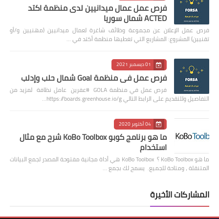
فرص عمل عمال ميدانيين لدى منظمة اكتد
ACTED شمال سوريا
فرص عمل الإعلان عن مجموعة وظائف شاغرة لعمال ميدانيين (مهنيين و/أو
تقنيين) المشروع: المشاريع التي تغطيها منظمة أكتد في …
01 ديسمبر 2021
فرص عمل في منظمة Goal شمال حلب وإدلب
فرص عمل في منظمة GOLA #عفرين عامل نظافة لمزيد من
التفاصيل وللتقديم على الرابط التالي https://boards.greenhouse.io/g…
04 أكتوبر 2020
ما هو برنامج كوبو KoBo Toolbox شرح مع مثال
استخدام
ما هو KoBo Toolbox ؟ KoBo Toolbox هي أداة مجانية مفتوحة المصدر لجمع البيانات
المتنقلة ، ومتاحة للجميع. يسمح لك بجمع …
المشاركات الأخيرة