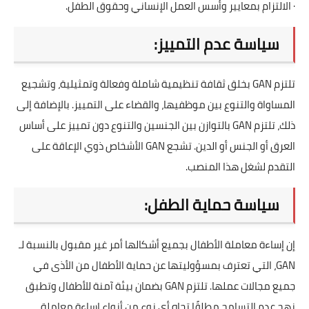
· الالتزام بمعايير وأسس العمل الإنساني وحقوق الطفل.
سياسة عدم التمييز:
تلتزم GAN بخلق ثقافة تنظيمية شاملة وفعالة وتمثيلية، وتشجيع
المساواة والتنوع بين موظفيها، والقضاء على التمييز. بالإضافة إلى
ذلك، تلتزم GAN بالتوازن بين الجنسين والتنوع دون تمييز على أساس
العرق أو الجنس أو الدين. تشجع GAN الأشخاص ذوي الإعاقة على
التقدم لشغل هذا المنصب.
سياسة حماية الطفل:
إن إساءة معاملة الأطفال بجميع أشكالها أمر غير مقبول بالنسبة لـ
GAN، التي تعترف بمسؤوليتها عن حماية الأطفال من الأذى في
جميع مجالات عملها. تلتزم GAN بضمان بيئة آمنة للأطفال وتطبق
نهج عدم التسامح مطلقًا تجاه أي نوع من أنواع إساءة معاملة