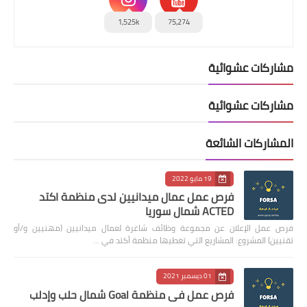
1,525k
75,274
مشاركات عشوائية
مشاركات عشوائية
المشاركات الشائعة
19 مايو 2022
فرص عمل عمال ميدانيين لدى منظمة اكتد
ACTED شمال سوريا
فرص عمل الإعلان عن مجموعة وظائف شاغرة لعمال ميدانيين (مهنيين و/أو
تقنيين) المشروع: المشاريع التي تغطيها منظمة أكتد في …
01 ديسمبر 2021
فرص عمل في منظمة Goal شمال حلب وإدلب