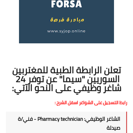
تعلن الرابطة الطبية للمغتربين
السوريين "سيما" عن توفر 24
شاغر وظيفي على النحو الآتي:
رابط التسجيل على الشواغر اسفل الشرح :
الشاغر الوظيفي: Pharmacy technician - فني/ة
صيدلة