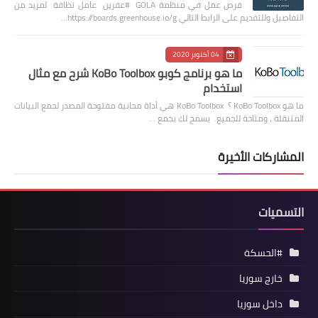
فرص عمل في منظمة GOLA #عفرين عامل نظافة لمزيد من
التفاصيل وللتقديم على الرابط التالي https://boards.greenhouse.io/g…
04 أكتوبر 2020
ما هو برنامج كوبو KoBo Toolbox شرح مع مثال
استخدام
ما هو KoBo Toolbox ؟ KoBo Toolbox هي أداة مجانية مفتوحة المصدر لجمع البيانات
المتنقلة ، ومتاحة للجميع. يسمح لك بجمع …
المشاركات الأخيرة
التسميات
#الحسكة
خارج سوريا
داخل سوريا