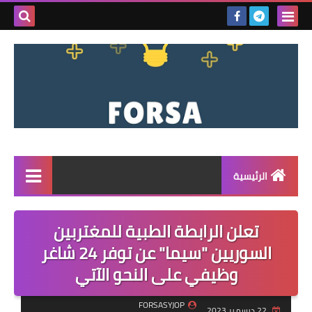
بحث هذه
المدونة
الإلكتروني
الرئيسية
القائمة
تعلن الرابطة الطبية للمغتربين
مناقصات
السوريين "سيما" عن توفر 24 شاغر
وظيفي على النحو الآتي
فرص عمل داخل سوريا
فرص عمل في تركيا
FORSASYJOP
22 ديسمبر 2023