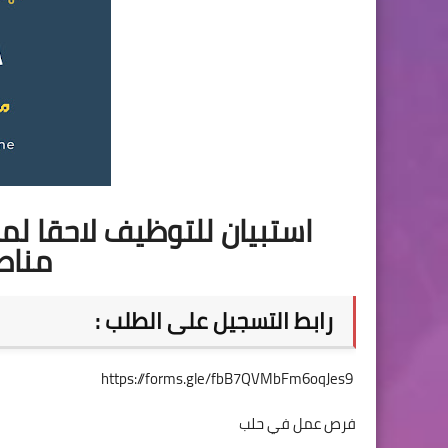
استبيان للتوظيف لاحقا ل
مناط
رابط التسجيل على الطلب :
https://forms.gle/fbB7QVMbFm6oqJes9
فرص عمل في حلب