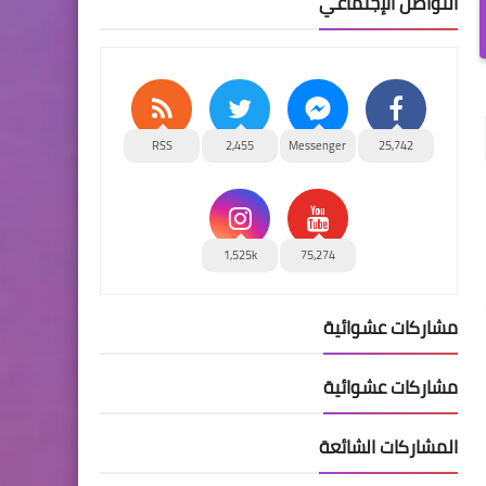
التواصل الإجتماعي
RSS
2,455
Messenger
25,742
1,525k
75,274
مشاركات عشوائية
مشاركات عشوائية
المشاركات الشائعة