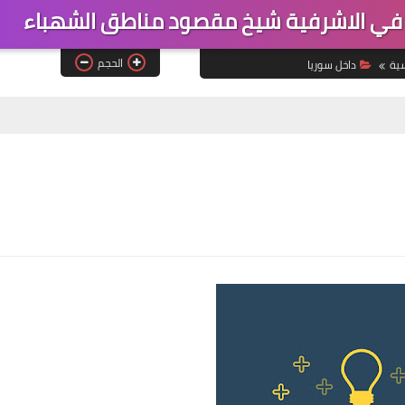
 في الاشرفية شيخ مقصود مناطق الشهباء
الحجم
سية
داخل سوريا