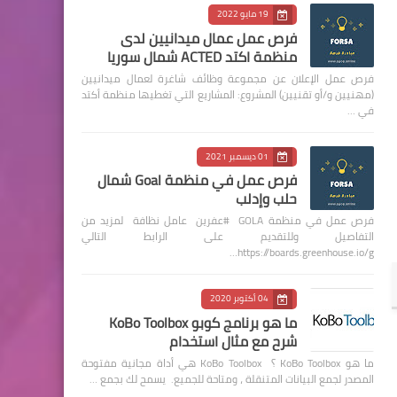
19 مايو 2022
فرص عمل عمال ميدانيين لدى
منظمة اكتد ACTED شمال سوريا
فرص عمل الإعلان عن مجموعة وظائف شاغرة لعمال ميدانيين
(مهنيين و/أو تقنيين) المشروع: المشاريع التي تغطيها منظمة أكتد
في …
01 ديسمبر 2021
فرص عمل في منظمة Goal شمال
حلب وإدلب
فرص عمل في منظمة GOLA #عفرين عامل نظافة لمزيد من
التفاصيل وللتقديم على الرابط التالي
https://boards.greenhouse.io/g…
04 أكتوبر 2020
ما هو برنامج كوبو KoBo Toolbox
شرح مع مثال استخدام
ما هو KoBo Toolbox ؟ KoBo Toolbox هي أداة مجانية مفتوحة
المصدر لجمع البيانات المتنقلة ، ومتاحة للجميع. يسمح لك بجمع …