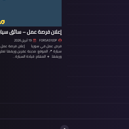
إعلان فرصة عمل – سائق سيار
FORSASYJOP
19 أبريل 2026
فرص عمل في سوريا إعلان فرصة عمل – س
سيارة 📍 الموقع: مدينة عفرين وريفها تع
وريفها. 🔹 المهام: قيادة السيارة…