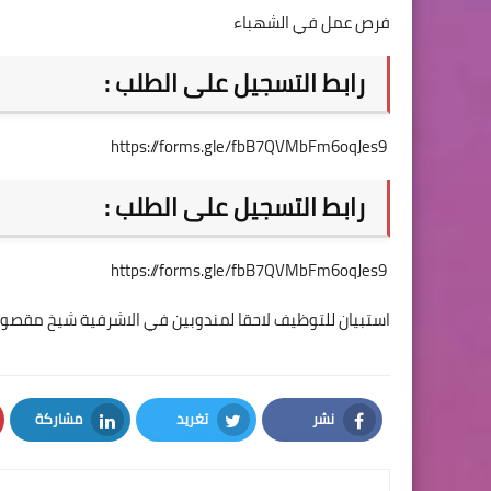
فرص عمل في الشهباء
رابط التسجيل على الطلب :
https://forms.gle/fbB7QVMbFm6oqJes9
رابط التسجيل على الطلب :
https://forms.gle/fbB7QVMbFm6oqJes9
استبيان للتوظيف لاحقا لمندوبين في الاشرفية شيخ مقصو
نشر
تغريد
مشاركة
LinkedIn
Twitter
Facebook