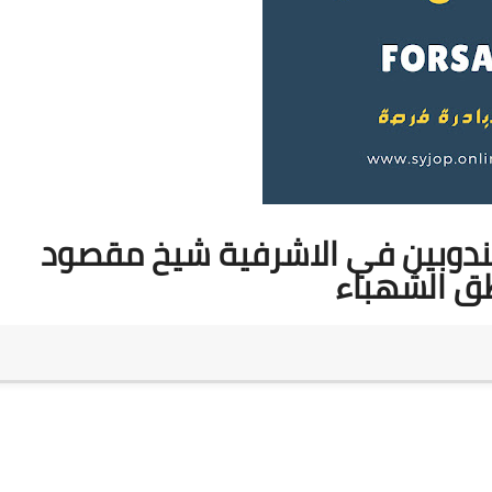
مندوبين في الاشرفية شيخ مقصود
ق الشهباء