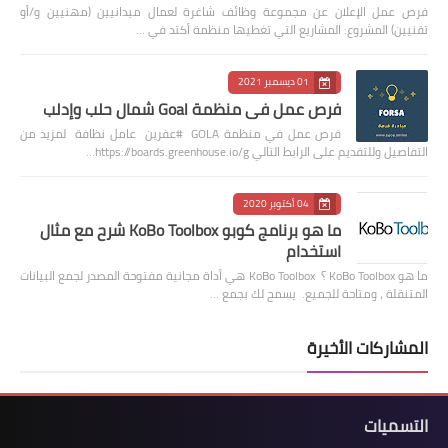
فرص عمل الإعلان عن مجموعة وظائف شاغرة لعمال ميدانيين (مهنيين و/أو
تقنيين) المشروع: المشاريع التي تغطيها منظمة أكتد في …
01 ديسمبر 2021
فرص عمل في منظمة Goal شمال حلب وإدلب
فرص عمل في منظمة GOLA #عفرين عامل نظافة لمزيد من
التفاصيل وللتقديم على الرابط التالي https://boards.greenhouse.io/g…
04 أكتوبر 2020
ما هو برنامج كوبو KoBo Toolbox شرح مع مثال
استخدام
ما هو KoBo Toolbox ؟ KoBo Toolbox هي أداة مجانية مفتوحة المصدر لجمع البيانات
المتنقلة ، ومتاحة للجميع. يسمح لك بجمع …
المشاركات الأخيرة
التسميات