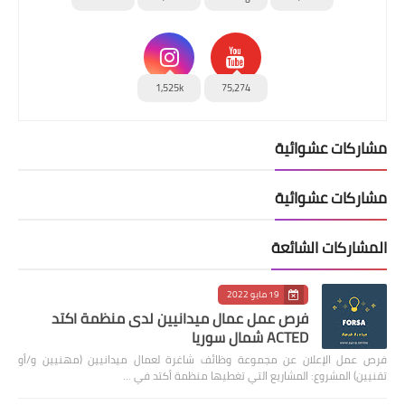
1,525k
75,274
مشاركات عشوائية
مشاركات عشوائية
المشاركات الشائعة
19 مايو 2022
فرص عمل عمال ميدانيين لدى منظمة اكتد
ACTED شمال سوريا
فرص عمل الإعلان عن مجموعة وظائف شاغرة لعمال ميدانيين (مهنيين و/أو
تقنيين) المشروع: المشاريع التي تغطيها منظمة أكتد في …