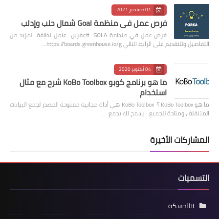
01 ديسمبر 2021
فرص عمل في منظمة Goal شمال حلب وإدلب
فرص عمل في منظمة GOLA #عفرين عامل نظافة لمزيد من
التفاصيل وللتقديم على الرابط التالي https://boards.greenhouse.io/g…
04 أكتوبر 2020
ما هو برنامج كوبو KoBo Toolbox شرح مع مثال
استخدام
ما هو KoBo Toolbox ؟ KoBo Toolbox هي أداة مجانية مفتوحة المصدر لجمع البيانات
المتنقلة ، ومتاحة للجميع. يسمح لك بجمع …
المشاركات الأخيرة
التسميات
#الحسكة