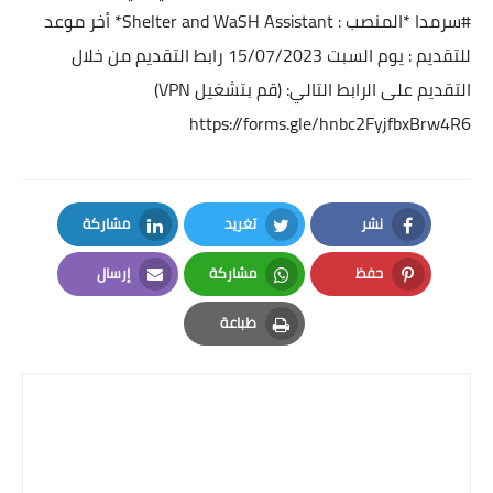
#سرمدا
*المنصب : Shelter and WaSH Assistant*
أخر موعد
للتقديم : يوم السبت 15/07/2023
رابط التقديم من خلال
التقديم على الرابط التالي: (قم بتشغيل VPN)
https://forms.gle/hnbc2FyjfbxBrw4R6
نشر
تغريد
مشاركة
LinkedIn
Twitter
Facebook
حفظ
مشاركة
إرسال
Email
Whatsapp
Pinterest
طباعة
Print