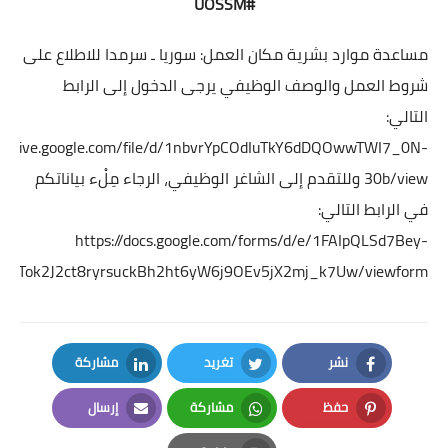
#UOSSM
مساعدة موارد بشرية
مكان العمل:
سوريا ـ سرمدا
للاطلاع على
شروط العمل والوصف الوظيفي يرجى الدخول إلى الرابط
التالي:
://drive.google.com/file/d/1nbvrYpCOdIuTkY6dDQOwwTWI7_0N-
30b/view
وللتقدم إلى الشاغر الوظيفي، الرجاء مِلْء بياناتكم
في الرابط التالي:
https://docs.google.com/forms/d/e/1FAIpQLSd7Bey-
TTok2J2ct8ryrsuckBh2ht6yW6j9OEv5jX2mj_k7Uw/viewform
نشر
تغريد
مشاركة
LinkedIn
Twitter
Facebook
حفظ
مشاركة
إرسال
Email
Whatsapp
Pinterest