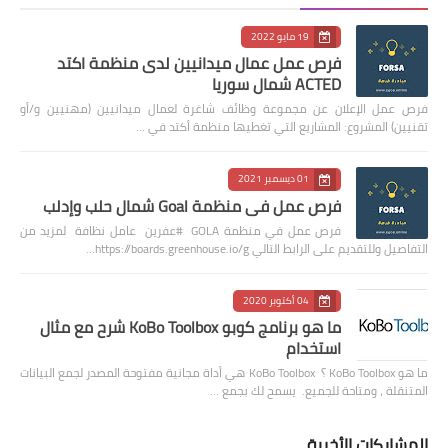
19 مايو 2022
فرص عمل عمال ميدانيين لدى منظمة اكتد
ACTED شمال سوريا
فرص عمل الإعلان عن مجموعة وظائف شاغرة لعمال ميدانيين (مهنيين و/أو
تقنيين) المشروع: المشاريع التي تغطيها منظمة أكتد في …
01 ديسمبر 2021
فرص عمل في منظمة Goal شمال حلب وإدلب
فرص عمل في منظمة GOLA #عفرين عامل نظافة لمزيد من
التفاصيل وللتقديم على الرابط التالي https://boards.greenhouse.io/g…
04 أكتوبر 2020
ما هو برنامج كوبو KoBo Toolbox شرح مع مثال
استخدام
ما هو KoBo Toolbox ؟ KoBo Toolbox هي أداة مجانية مفتوحة المصدر لجمع البيانات
المتنقلة ، ومتاحة للجميع. يسمح لك بجمع …
المشاركات الأخيرة