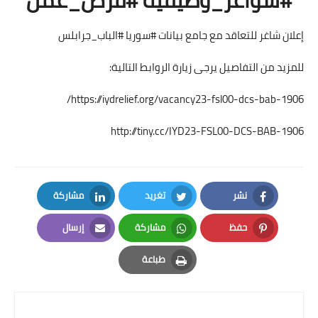
إعلان شاغر للتعاقد مع جامع بيانات #سوريا #الباب_جرابلس
للمزيد من التفاصيل يرجى زيارة الروابط التالية:
https://iydrelief.org/vacancy23-fsl00-dcs-bab-1906/
http://tiny.cc/IYD23-FSL00-DCS-BAB-1906
نشر
تغريد
مشاركة
LinkedIn
Twitter
Facebook
حفظ
مشاركة
إرسال
Email
Whatsapp
Pinterest
طباعة
Print