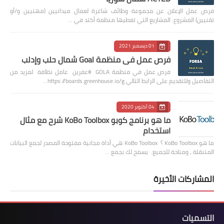
فرص عمل الإعلان عن مجموعة وظائف شاغرة لعمال ميدانيين (مهنيين و/أو
تقنيين) المشروع: المشاريع التي تغطيها منظمة أكتد في …
01 ديسمبر 2021
فرص عمل في منظمة Goal شمال حلب وإدلب
فرص عمل في منظمة GOLA #عفرين عامل نظافة لمزيد من
التفاصيل وللتقديم على الرابط التالي https://boards.greenhouse.io/g…
04 أكتوبر 2020
ما هو برنامج كوبو KoBo Toolbox شرح مع مثال
استخدام
ما هو KoBo Toolbox ؟ KoBo Toolbox هي أداة مجانية مفتوحة المصدر لجمع البيانات
المتنقلة ، ومتاحة للجميع. يسمح لك بجمع …
المشاركات الأخيرة
التسميات