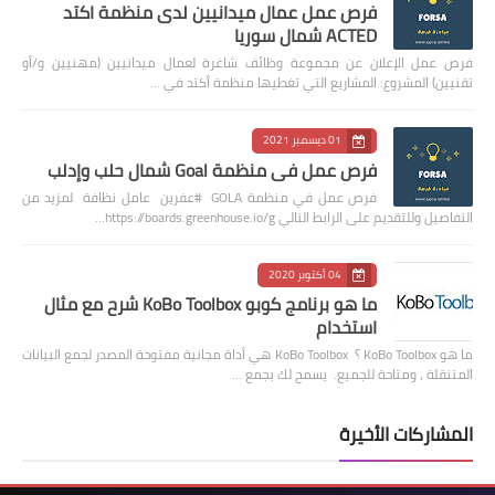
فرص عمل عمال ميدانيين لدى منظمة اكتد
ACTED شمال سوريا
فرص عمل الإعلان عن مجموعة وظائف شاغرة لعمال ميدانيين (مهنيين و/أو
تقنيين) المشروع: المشاريع التي تغطيها منظمة أكتد في …
01 ديسمبر 2021
فرص عمل في منظمة Goal شمال حلب وإدلب
فرص عمل في منظمة GOLA #عفرين عامل نظافة لمزيد من
التفاصيل وللتقديم على الرابط التالي https://boards.greenhouse.io/g…
04 أكتوبر 2020
ما هو برنامج كوبو KoBo Toolbox شرح مع مثال
استخدام
ما هو KoBo Toolbox ؟ KoBo Toolbox هي أداة مجانية مفتوحة المصدر لجمع البيانات
المتنقلة ، ومتاحة للجميع. يسمح لك بجمع …
المشاركات الأخيرة