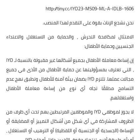
http://tiny.cc/IYD23-MS09-ML-A-IDLB-1606
نحن نشجع الإناث بقوة على التقدم لهذا المنصب.
الامتثال لمكافحة التحرش ، والحماية من الاستغلال والاعتداء
الجنسيين وحماية الأطفال:
إن إساءة معاملة الأطفال بجميع أشكالها غير مقبولة بالنسبة لـ IYD
، التي تعترف بمسؤوليتها عن حماية الأطفال من الأذى في جميع
مجالات عملها. تلتزم IYD بضمان بيئة آمنة للأطفال وتطبق نهج عدم
التسامح مطلقًا تجاه أي نوع من إساءة معاملة الأطفال
واستغلالهم.
لا يجوز لموظفي IYD والموظفين المرتبطين بهم تحت أي ظرف من
الظروف المشاركة في أي شكل من أشكال التمييز أو المضايقة أو
الإساءة (الجسدية أو الجنسية أو اللفظية) أو الترهيب أو الاستغلال ،
أو بأي طريقة أخرى تنتهك حقوق الآخرين داخل أو خارج IYD.