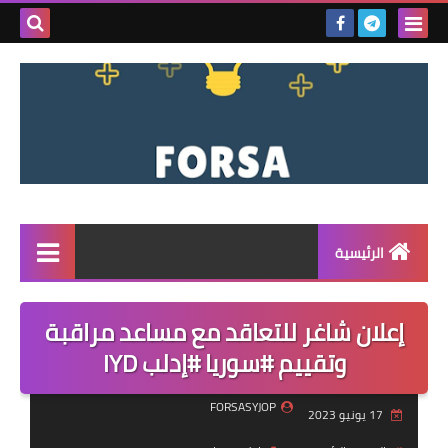
بحث هذه
المدونة
الإلكتروني
الرئيسية
القائمة
إعلان شاغر للتعاقد مع مساعد مراقبة
مناقصات
وتقييم #سوريا #إدلب IYD
فرص عمل داخل سوريا
FORSASYJOP
17 يونيو 2023
فرص عمل في تركيا