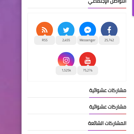
التواصل الإجتماعي
RSS
2,455
Messenger
25,742
1,525k
75,274
مشاركات عشوائية
مشاركات عشوائية
المشاركات الشائعة