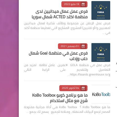
19 مايو 2022
فرص عمل عمال ميدانيين لدى
منظمة اكتد ACTED شمال سوريا
فرص عمل الإعلان عن مجموعة وظائف شاغرة لعمال ميدانيين
(مهنيين و/أو تقنيين) المشروع: المشاريع التي تغطيها منظمة أكتد
في …
01 ديسمبر 2021
فرص عمل في منظمة Goal شمال
حلب وإدلب
فرص عمل في منظمة GOLA #عفرين عامل نظافة لمزيد من
التفاصيل وللتقديم على الرابط التالي
https://boards.greenhouse.io/g…
04 أكتوبر 2020
ما هو برنامج كوبو KoBo Toolbox
شرح مع مثال استخدام
ما هو KoBo Toolbox ؟ KoBo Toolbox هي أداة مجانية مفتوحة
المصدر لجمع البيانات المتنقلة ، ومتاحة للجميع. يسمح لك بجمع …