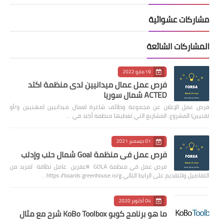
مشاركات عشوائية
المشاركات الشائعة
19 مايو 2022
فرص عمل عمال ميدانيين لدى منظمة اكتد
ACTED شمال سوريا
فرص عمل الإعلان عن مجموعة وظائف شاغرة لعمال ميدانيين (مهنيين و/أو
تقنيين) المشروع: المشاريع التي تغطيها منظمة أكتد في …
01 ديسمبر 2021
فرص عمل في منظمة Goal شمال حلب وإدلب
فرص عمل في منظمة GOLA #عفرين عامل نظافة لمزيد من
التفاصيل وللتقديم على الرابط التالي https://boards.greenhouse.io/g…
04 أكتوبر 2020
ما هو برنامج كوبو KoBo Toolbox شرح مع مثال