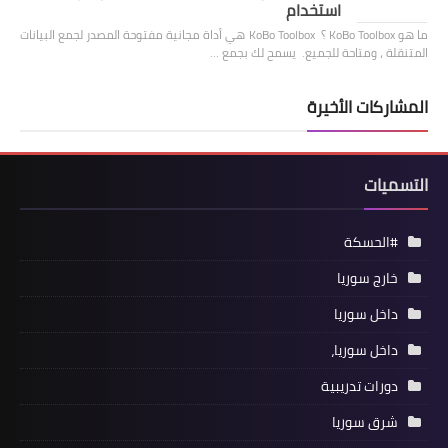
استخدام
ما هو KoBo Toolbox ؟ KoBo Toolbox هي أداة مجانية مفتوحة المصدر لجمع البيانات
المتنقلة ، ومتاحة للجميع. يسمح لك بجمع …
المشاركات الأخيرة
التسميات
#الحسكة
خارج سوريا
داخل سوريا
داخل سوريا،
دورات تدريبية
شرق سوريا