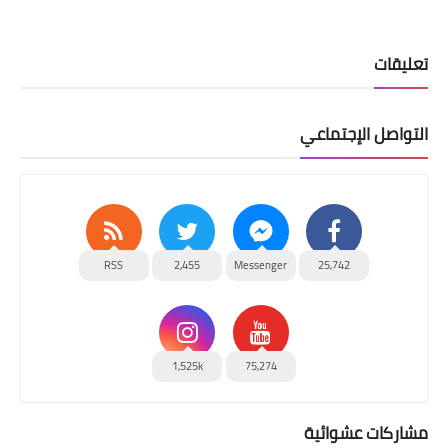
تعليقات
التواصل الإجتماعي
RSS
2,455
Messenger
25,742
1,525k
75,274
مشاركات عشوائية