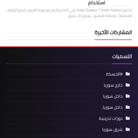
استخدام
ما هو KoBo Toolbox ؟ KoBo Toolbox هي أداة مجانية مفتوحة المصدر لجمع البيانات
المتنقلة ، ومتاحة للجميع. يسمح لك بجمع …
المشاركات الأخيرة
التسميات
#الحسكة
خارج سوريا
داخل سوريا
داخل سوريا،
دورات تدريبية
شرق سوريا