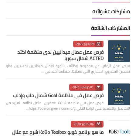
مشاركات عشوائية
المشاركات الشائعة
19 مايو 2022
فرص عمل عمال ميدانيين لدى منظمة اكتد
ACTED شمال سوريا
فرص عمل الإعلان عن مجموعة وظائف شاغرة لعمال ميدانيين (مهنيين و/أو
تقنيين) المشروع: المشاريع التي تغطيها منظمة أكتد في …
01 ديسمبر 2021
فرص عمل في منظمة Goal شمال حلب وإدلب
فرص عمل في منظمة GOLA #عفرين عامل نظافة لمزيد من
التفاصيل وللتقديم على الرابط التالي https://boards.greenhouse.io/g…
04 أكتوبر 2020
ما هو برنامج كوبو KoBo Toolbox شرح مع مثال