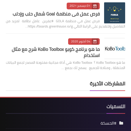
01 ديسمبر 2021
فرص عمل في منظمة Goal شمال حلب وإدلب
فرص عمل في منظمة GOLA #عفرين عامل نظافة لمزيد من
التفاصيل وللتقديم على الرابط التالي https://boards.greenhouse.io/g…
04 أكتوبر 2020
ما هو برنامج كوبو KoBo Toolbox شرح مع مثال
استخدام
ما هو KoBo Toolbox ؟ KoBo Toolbox هي أداة مجانية مفتوحة المصدر لجمع البيانات
المتنقلة ، ومتاحة للجميع. يسمح لك بجمع …
المشاركات الأخيرة
التسميات
#الحسكة