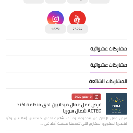
1,525k
75,274
مشاركات عشوائية
مشاركات عشوائية
المشاركات الشائعة
19 مايو 2022
فرص عمل عمال ميدانيين لدى منظمة اكتد
ACTED شمال سوريا
فرص عمل الإعلان عن مجموعة وظائف شاغرة لعمال ميدانيين (مهنيين و/أو
تقنيين) المشروع: المشاريع التي تغطيها منظمة أكتد في …