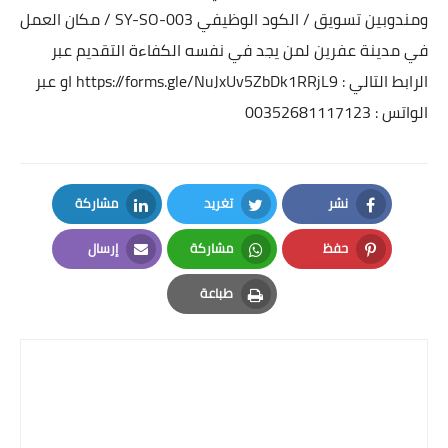
ومندوبين تسويق / الكود الوظيفي SY-SO-003 /
مكان العمل
في مدينة عفرين
لمن يجد في نفسه الكفاءة التقديم عبر
الرابط التالي :
https://forms.gle/NuJxUv5ZbDk1RRjL9
او عبر
الواتس :
00352681117123
نشر
تغريد
مشاركة
LinkedIn
Twitter
Facebook
حفظ
مشاركة
إرسال
Email
Whatsapp
Pinterest
طباعة
Print