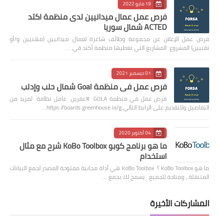
19 مايو 2022
فرص عمل عمال ميدانيين لدى منظمة اكتد
ACTED شمال سوريا
فرص عمل الإعلان عن مجموعة وظائف شاغرة لعمال ميدانيين (مهنيين و/أو
تقنيين) المشروع: المشاريع التي تغطيها منظمة أكتد في …
01 ديسمبر 2021
فرص عمل في منظمة Goal شمال حلب وإدلب
فرص عمل في منظمة GOLA #عفرين عامل نظافة لمزيد من
التفاصيل وللتقديم على الرابط التالي https://boards.greenhouse.io/g…
04 أكتوبر 2020
ما هو برنامج كوبو KoBo Toolbox شرح مع مثال
استخدام
ما هو KoBo Toolbox ؟ KoBo Toolbox هي أداة مجانية مفتوحة المصدر لجمع البيانات
المتنقلة ، ومتاحة للجميع. يسمح لك بجمع …
المشاركات الأخيرة