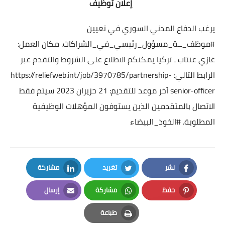
إعلان توظيف
يرغب الدفاع المدني السوري في تعيين
#موظف_ــة_مسؤول_رئيسي_في_الشراكات
.
مكان العمل:
غازي عنتاب ـ تركيا
يمكنكم الاطلاع على الشروط والتقدم عبر
الرابط التالي:
https://reliefweb.int/job/3970785/partnership-
senior-officer
آخر موعد للتقديم: 21 حزيران 2023
سيتم فقط
الاتصال بالمتقدمين الذين يستوفون المؤهلات الوظيفية
المطلوبة.
#الخوذ_البيضاء
نشر
تغريد
مشاركة
LinkedIn
Twitter
Facebook
حفظ
مشاركة
إرسال
Email
Whatsapp
Pinterest
طباعة