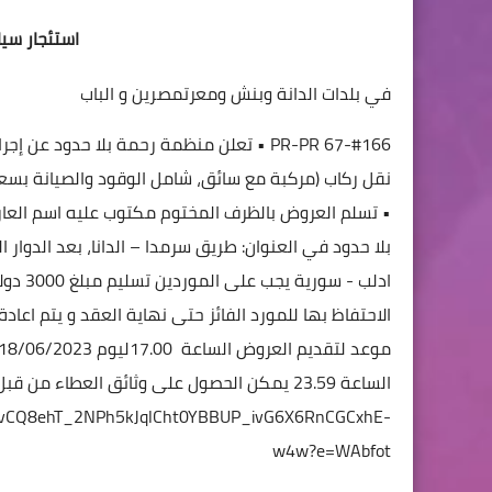
استئجار سيا
في بلدات الدانة وبنش ومعرتمصرين و الباب
#166
-PR-PR 67
• تعلن منظمة رحمة بلا حدود عن إجرا
نقل ركاب (مركبة مع سائق، شامل الوقود والصيانة بسعة 9 ركاب على الأقل (لنقل الفريق الميداني لمنظمة رحمة بلا 
• تسلم العروض بالظرف المختوم مكتوب عليه اسم العا
بلا حدود في العنوان:
ادلب - سورية
يجب ع
الاحتفاظ بها للمورد الفائز حتى نهاية العقد و يتم اعادة 
موعد لتقديم العروض
الساعة 17.00ليوم 18/06/2023
الساعة 23.59
يمكن الحصول على وثائق العطاء من قبل ا
rg/EvCQ8ehT_2NPh5kJqlCht0YBBUP_ivG6X6RnCGCxhE-
w4w?e=WAbfot