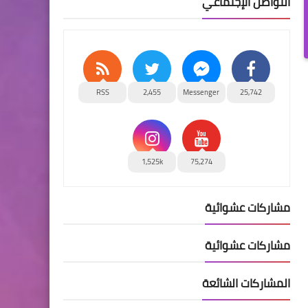
التواصل الإجتماعي
RSS
2,455
Messenger
25,742
1,525k
75,274
مشاركات عشوائية
مشاركات عشوائية
المشاركات الشائعة