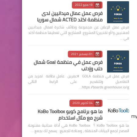
19 مايو 2022
فرص عمل عمال ميدانيين لدى
منظمة اكتد ACTED شمال سوريا
فرص عمل الإعلان عن مجموعة وظائف شاغرة لعمال ميدانيين
(مهنيين و/أو تقنيين) المشروع: المشاريع التي تغطيها منظمة أكتد
في …
01 ديسمبر 2021
فرص عمل في منظمة Goal شمال
حلب وإدلب
فرص عمل في منظمة GOLA #عفرين عامل نظافة لمزيد من
التفاصيل وللتقديم على الرابط التالي
https://boards.greenhouse.io/g…
.
04 أكتوبر 2020
ما هو برنامج كوبو KoBo Toolbox
my
شرح مع مثال استخدام
ما هو KoBo Toolbox ؟ KoBo Toolbox هي أداة مجانية مفتوحة
المصدر لجمع البيانات المتنقلة ، ومتاحة للجميع. يسمح لك بجمع …