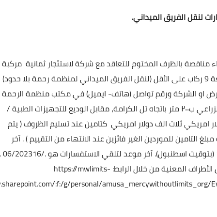
رات لنقل الفريق الميداني.
ء مناقصة بالظرف المختوم للتعاقد مع شركة لاستئجار ثمانية مركبة
حدود)
رض او الشركة ورقم تواصل (هاتف- ايميل) في مكتب منظمة الرحمة
طريق سرمدا – الدانا، بعد الدوار الزراعي ب٢٠٠ متر باتجاه تل الكرامة، مقابل الوديع للتجهيزات الطبية /
لى الموردين تسليم مبلغ 3000 دولار امريكي ثلاث الف دولار امريكي كتامين عند تسليم الظروف ( يتم
مبلغ التامين للموردين الغير فائزين عند الانتهاء من التقييم ) .
آخر
(بتوقيت اسطنبول).
آخر موعد لتلقي الاستفسارات هو
/06/202316 .
لأطراف المعنية من خلال الرابط:
https://mwlimits-
.sharepoint.com/:f:/g/personal/amusa_mercywithoutlimits_o