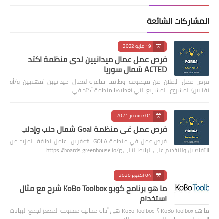
المشاركات الشائعة
19 مايو 2022
فرص عمل عمال ميدانيين لدى منظمة اكتد
ACTED شمال سوريا
فرص عمل الإعلان عن مجموعة وظائف شاغرة لعمال ميدانيين (مهنيين و/أو
تقنيين) المشروع: المشاريع التي تغطيها منظمة أكتد في …
01 ديسمبر 2021
فرص عمل في منظمة Goal شمال حلب وإدلب
فرص عمل في منظمة GOLA #عفرين عامل نظافة لمزيد من
التفاصيل وللتقديم على الرابط التالي https://boards.greenhouse.io/g…
04 أكتوبر 2020
ما هو برنامج كوبو KoBo Toolbox شرح مع مثال
استخدام
ما هو KoBo Toolbox ؟ KoBo Toolbox هي أداة مجانية مفتوحة المصدر لجمع البيانات