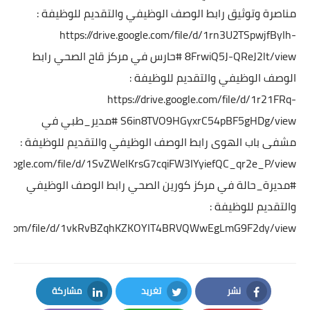
مناصرة وتوثيق
رابط الوصف الوظيفي والتقديم للوظيفة :
https://drive.google.com/file/d/1rn3U2TSpwjfByIh-
8FrwiQ5J-QReJ2lt/view
#حارس
في مركز قاح الصحي
رابط
الوصف الوظيفي والتقديم للوظيفة :
https://drive.google.com/file/d/1r21FRq-
S6in8TVO9HGyxrC54pBF5gHDg/view
#مدير_طبي
في
مشفى باب الهوى
رابط الوصف الوظيفي والتقديم للوظيفة :
ve.google.com/file/d/1SvZWelKrsG7cqiFW3IYyiefQC_qr2e_P/view
#مديرة_حالة
في مركز كورين الصحي
رابط الوصف الوظيفي
والتقديم للوظيفة :
oogle.com/file/d/1vkRvBZqhKZKOYIT4BRVQWwEgLmG9F2dy/view
نشر
تغريد
مشاركة
LinkedIn
Twitter
Facebook