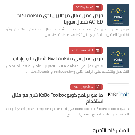
19 مايو 2022
فرص عمل عمال ميدانيين لدى منظمة اكتد
ACTED شمال سوريا
فرص عمل الإعلان عن مجموعة وظائف شاغرة لعمال ميدانيين (مهنيين و/أو
تقنيين) المشروع: المشاريع التي تغطيها منظمة أكتد في …
01 ديسمبر 2021
فرص عمل في منظمة Goal شمال حلب وإدلب
فرص عمل في منظمة GOLA #عفرين عامل نظافة لمزيد من
التفاصيل وللتقديم على الرابط التالي https://boards.greenhouse.io/g…
04 أكتوبر 2020
ما هو برنامج كوبو KoBo Toolbox شرح مع مثال
استخدام
ما هو KoBo Toolbox ؟ KoBo Toolbox هي أداة مجانية مفتوحة المصدر لجمع البيانات
المتنقلة ، ومتاحة للجميع. يسمح لك بجمع …
المشاركات الأخيرة