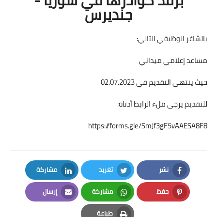
جنديرس
بالشاغر الوظيفي التالي:
مساعد إعلامي ميداني
حيث ينتهي التقديم في 02.07.2023
للتقديم يرجى ملء الرابط أدناه:
https://forms.gle/SmJf3gF5vAAESA8F8
نشر
تغريد
مشاركة
LinkedIn
Twitter
Facebook
حفظ
مشاركة
إرسال
Email
Whatsapp
Pinterest
طباعة