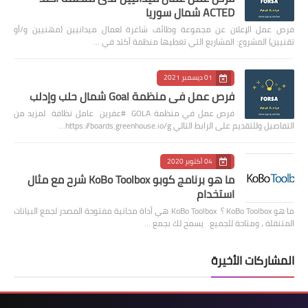
ACTED شمال سوريا
فرص عمل الإعلان عن مجموعة وظائف شاغرة لعمال ميدانيين (مهنيين و/أو
تقنيين) المشروع: المشاريع التي تغطيها منظمة أكتد في …
01 ديسمبر 2021
فرص عمل في منظمة Goal شمال حلب وإدلب
فرص عمل في منظمة GOLA #عفرين عامل نظافة لمزيد من
التفاصيل وللتقديم على الرابط التالي https://boards.greenhouse.io/g…
04 أكتوبر 2020
ما هو برنامج كوبو KoBo Toolbox شرح مع مثال
استخدام
ما هو KoBo Toolbox ؟ KoBo Toolbox هي أداة مجانية مفتوحة المصدر لجمع البيانات
المتنقلة ، ومتاحة للجميع. يسمح لك بجمع …
المشاركات الأخيرة