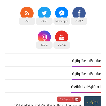
RSS
2,455
Messenger
25,742
1,525k
75,274
مشاركات عشوائية
مشاركات عشوائية
المشاركات الشائعة
19 مايو 2022
فرص عمل عمال ميدانيين لدى منظمة اكتد