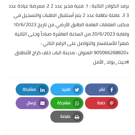
برفد الكوادر التالية :
1. فنية مخبر عدد 2
2. ممرضة عيادة عدد
3
3. عاملة نظافة عدد 2
يتم أستقبال الطلبات والتسجيل في
مكتب العلاقات العامة
الطابق الأرضي
من تاريخ 10/6/2023
ولغاية 20/6/2023
من الساعة العاشرة صباحاً وحتى الثانية
ضهرآ
للأستفسار والتواصل على الرقم التالي :
+905066268820
العنوان : مدينة الباب خلف كراج الأنطلاق
#حيث_يولد_الأمل
نشر
تغريد
مشاركة
LinkedIn
Twitter
Facebook
حفظ
مشاركة
إرسال
Email
Whatsapp
Pinterest
طباعة
Print