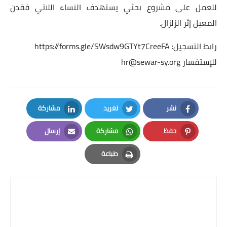
للعمل على مشروع بحثي يستهدف النساء اللاتي فقدن
المعيل إثر الزلزال.
رابط التسجيل:
https://forms.gle/SWsdw9GTYt7CreeFA
للإستفسار
hr@sewar-sy.org
‏
نشر
تغريد
مشاركة
LinkedIn
Twitter
Facebook
حفظ
مشاركة
إرسال
Email
Whatsapp
Pinterest
طباعة
Print