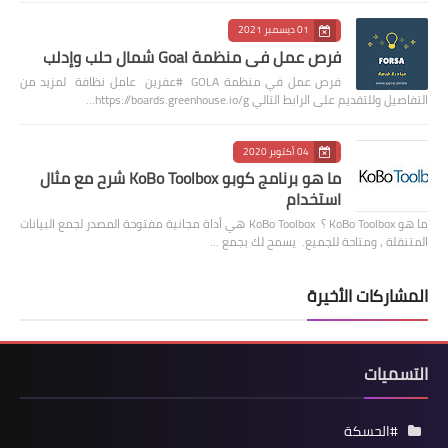
01 ديسمبر 2021
فرص عمل في منظمة Goal شمال حلب وإدلب
فرص عمل في منظمة GOLA #عفرين عامل نظافة لمزيد من
التفاصيل وللتقديم على الرابط التالي https://boards.greenhouse.io/g…
04 أكتوبر 2020
ما هو برنامج كوبو KoBo Toolbox شرح مع مثال
استخدام
ما هو KoBo Toolbox ؟ KoBo Toolbox هي أداة مجانية مفتوحة المصدر لجمع البيانات
المتنقلة ، ومتاحة للجميع. يسمح لك بجمع …
المشاركات الأخيرة
التسميات
#الحسكة