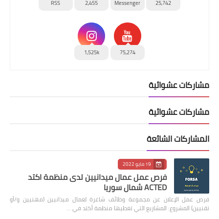
RSS
2,455
Messenger
25,742
1,525k
75,274
مشاركات عشوائية
مشاركات عشوائية
المشاركات الشائعة
19 مايو 2022
فرص عمل عمال ميدانيين لدى منظمة اكتد
ACTED شمال سوريا
فرص عمل الإعلان عن مجموعة وظائف شاغرة لعمال ميدانيين (مهنيين و/أو
تقنيين) المشروع: المشاريع التي تغطيها منظمة أكتد في …