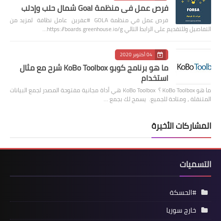
فرص عمل في منظمة Goal شمال حلب وإدلب
فرص عمل في منظمة GOLA #عفرين عامل نظافة لمزيد من
التفاصيل وللتقديم على الرابط التالي https://boards.greenhouse.io/g…
04 أكتوبر 2020
ما هو برنامج كوبو KoBo Toolbox شرح مع مثال
استخدام
ما هو KoBo Toolbox ؟ KoBo Toolbox هي أداة مجانية مفتوحة المصدر لجمع البيانات
المتنقلة ، ومتاحة للجميع. يسمح لك بجمع …
المشاركات الأخيرة
التسميات
#الحسكة
خارج سوريا