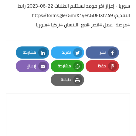
سوريا - إعزاز
آخر موعد لاستلام الطلبات 22-06-2023
رابط
التقديم:
https://forms.gle/GmrX1yeAGDEJXtZ49
#فرصة_عمل
#انصر
#مع_الانسان
#تركيا
#سوريا
نشر
تغريد
مشاركة
LinkedIn
Twitter
Facebook
حفظ
مشاركة
إرسال
Email
Whatsapp
Pinterest
طباعة
Print