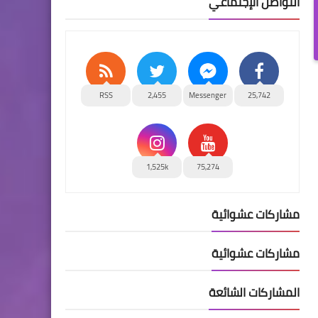
التواصل الإجتماعي
RSS
2,455
Messenger
25,742
1,525k
75,274
مشاركات عشوائية
مشاركات عشوائية
المشاركات الشائعة