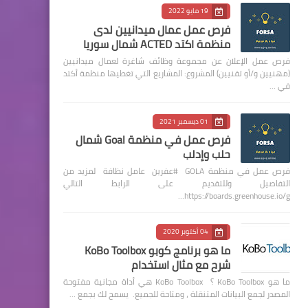
19 مايو 2022
فرص عمل عمال ميدانيين لدى
منظمة اكتد ACTED شمال سوريا
فرص عمل الإعلان عن مجموعة وظائف شاغرة لعمال ميدانيين
(مهنيين و/أو تقنيين) المشروع: المشاريع التي تغطيها منظمة أكتد
في …
01 ديسمبر 2021
فرص عمل في منظمة Goal شمال
حلب وإدلب
فرص عمل في منظمة GOLA #عفرين عامل نظافة لمزيد من
التفاصيل وللتقديم على الرابط التالي
https://boards.greenhouse.io/g…
04 أكتوبر 2020
ما هو برنامج كوبو KoBo Toolbox
شرح مع مثال استخدام
ما هو KoBo Toolbox ؟ KoBo Toolbox هي أداة مجانية مفتوحة
المصدر لجمع البيانات المتنقلة ، ومتاحة للجميع. يسمح لك بجمع …