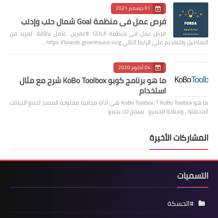
01 ديسمبر 2021
فرص عمل في منظمة Goal شمال حلب وإدلب
فرص عمل في منظمة GOLA #عفرين عامل نظافة لمزيد من
التفاصيل وللتقديم على الرابط التالي https://boards.greenhouse.io/g…
04 أكتوبر 2020
ما هو برنامج كوبو KoBo Toolbox شرح مع مثال
استخدام
ما هو KoBo Toolbox ؟ KoBo Toolbox هي أداة مجانية مفتوحة المصدر لجمع البيانات
المتنقلة ، ومتاحة للجميع. يسمح لك بجمع …
المشاركات الأخيرة
التسميات
#الحسكة