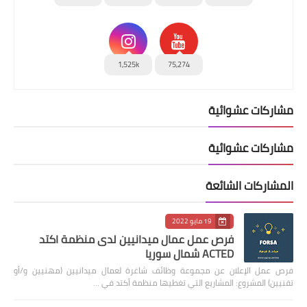
1,525k
75,274
مشاركات عشوائية
مشاركات عشوائية
المشاركات الشائعة
19 مايو 2022
فرص عمل عمال ميدانيين لدى منظمة اكتد
ACTED شمال سوريا
فرص عمل الإعلان عن مجموعة وظائف شاغرة لعمال ميدانيين (مهنيين و/أو
تقنيين) المشروع: المشاريع التي تغطيها منظمة أكتد في …