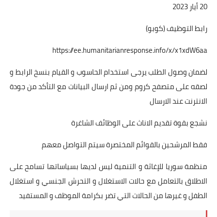
20 أيار 2023
رابط التوظيف (كوبو)
https://ee.humanitarianresponse.info/x/x1xdW6aa
لضمان وصول الطلب يرجى استخدام الحاسوب و القيام بنسخ الرابط و
لصقه على متصفح كروم ومن ثم ارسال البيانات مع التأكد من جودة
الانترنت عند الارسال
نشجع بقوة تقديم الاناث على الوظائف الشاغرة
فقط المرشحين بالقوائم المختصرة سيتم التواصل معهم
منظمة سوريا للإغاثة و التنمية ليس لديها بسياساتها تسامح على
الاطلاق بالتعامل مع حالات الاستغلال و التحرش الجنسي و استغلال
الطفل و غيرها من الحالات التي تضر بكرامة الموظف و المستفيد