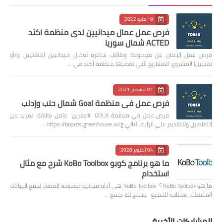
19 مايو 2022
فرص عمل عمال ميدانيين لدى منظمة اكتد
ACTED شمال سوريا
فرص عمل الإعلان عن مجموعة وظائف شاغرة لعمال ميدانيين (مهنيين و/أو
تقنيين) المشروع: المشاريع التي تغطيها منظمة أكتد في …
01 ديسمبر 2021
فرص عمل في منظمة Goal شمال حلب وإدلب
فرص عمل في منظمة GOLA #عفرين عامل نظافة لمزيد من
التفاصيل وللتقديم على الرابط التالي https://boards.greenhouse.io/g…
04 أكتوبر 2020
ما هو برنامج كوبو KoBo Toolbox شرح مع مثال
استخدام
ما هو KoBo Toolbox ؟ KoBo Toolbox هي أداة مجانية مفتوحة المصدر لجمع البيانات
المتنقلة ، ومتاحة للجميع. يسمح لك بجمع …
المشاركات الأخيرة