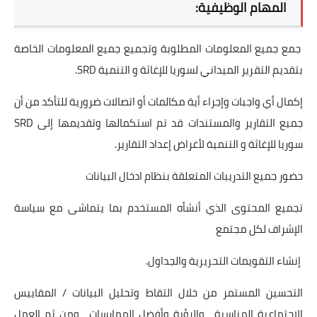
المهام الوظيفية:
ﺟﻤﻊ ﺟﻤﻴﻊ اﻟﻤﻌﻠﻮﻣﺎت اﻟﻤﻄﻠﻮﺑﺔ وﺗﺠﻤﻴﻊ ﺟﻤﻴﻊ اﻟﻤﻌﻠﻮﻣﺎت اﻟﺨﺎﺻﺔ
ﺑﺘﻘﺪﻳﻢ اﻟﺘﻘﺮﻳﺮ اﻟﻤﻴﺪاﻧﻲ لسوريا للإغاثة و التنمية SRD.
إكمال أي واجبات وإجراء أية مكالمات أو اتصالات ضرورية للتأكد من أن
جميع التقارير والمستندات قد تم استكمالها وتقديمها إلى SRD
سوريا للإغاثة و التنمية لأغراض إعداد التقارير.
حضور جميع التدريبات المتعلقة بنظام ادخال البيانات
تجميع المحتوى الذي أنشأه المستخدم بما يتماشى مع سياسة
الإشراف لكل مجتمع
إنشاء التقويمات التحريرية والجداول.
التحسين المستمر من خلال التقاط وتحليل البيانات / المقاييس
الاجتماعية المناسبة ، والرؤية وأفضل الممارسات ، ومن ثم العمل