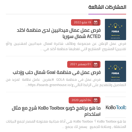
المشاركات الشائعة
19 مايو 2022
فرص عمل عمال ميدانيين لدى منظمة اكتد
ACTED شمال سوريا
فرص عمل الإعلان عن مجموعة وظائف شاغرة لعمال ميدانيين (مهنيين و/أو
تقنيين) المشروع: المشاريع التي تغطيها منظمة أكتد في …
01 ديسمبر 2021
فرص عمل في منظمة Goal شمال حلب وإدلب
فرص عمل في منظمة GOLA #عفرين عامل نظافة لمزيد من
التفاصيل وللتقديم على الرابط التالي https://boards.greenhouse.io/g…
04 أكتوبر 2020
ما هو برنامج كوبو KoBo Toolbox شرح مع مثال
استخدام
ما هو KoBo Toolbox ؟ KoBo Toolbox هي أداة مجانية مفتوحة المصدر لجمع البيانات
المتنقلة ، ومتاحة للجميع. يسمح لك بجمع …