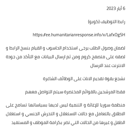
6 أيار 2023
رابط التوظيف (كوبو)
https://ee.humanitarianresponse.info/x/LafxOgSH
لضمان وصول الطلب يرجى استخدام الحاسوب و القيام بنسخ الرابط و
لصقه على متصفح كروم ومن ثم ارسال البيانات مع التأكد من جودة
الانترنت عند الارسال
نشجع بقوة تقديم الاناث على الوظائف الشاغرة
فقط المرشحين بالقوائم المختصرة سيتم التواصل معهم
منظمة سوريا للإغاثة و التنمية ليس لديها بسياساتها تسامح على
الاطلاق بالتعامل مع حالات الاستغلال و التحرش الجنسي و استغلال
الطفل و غيرها من الحالات التي تضر بكرامة الموظف و المستفيد