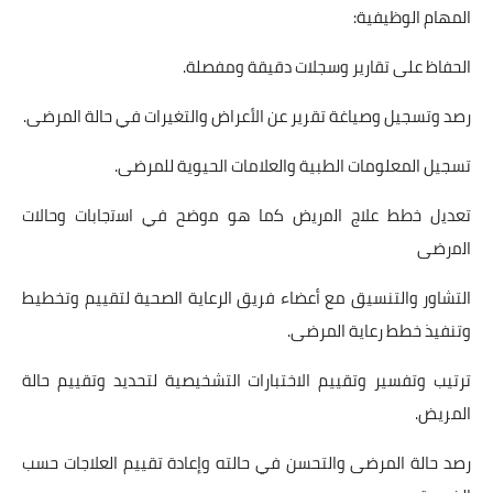
المهام الوظيفية:
الحفاظ على تقارير وسجلات دقيقة ومفصلة.
رصد وتسجيل وصياغة تقرير عن الأعراض والتغيرات في حالة المرضى.
تسجيل المعلومات الطبية والعلامات الحيوية للمرضى.
تعدﯾل ﺧطط ﻋﻼج اﻟﻣرﯾض ﮐﻣﺎ ھو ﻣوﺿﺢ ﻓﻲ اﺳﺗﺟﺎﺑﺎت وحالات
اﻟﻣرﺿﯽ
التشاور والتنسيق مع أعضاء فريق الرعاية الصحية لتقييم وتخطيط
وتنفيذ خطط رعاية المرضى.
ترتيب وتفسير وتقييم الاختبارات التشخيصية لتحديد وتقييم حالة
المريض.
رصد حالة المرضى والتحسن في حالته وإعادة تقييم العلاجات حسب