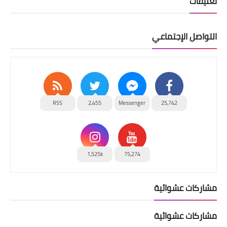
تعليقات
التواصل الإجتماعي
RSS
2,455
Messenger
25,742
1,525k
75,274
مشاركات عشوائية
مشاركات عشوائية