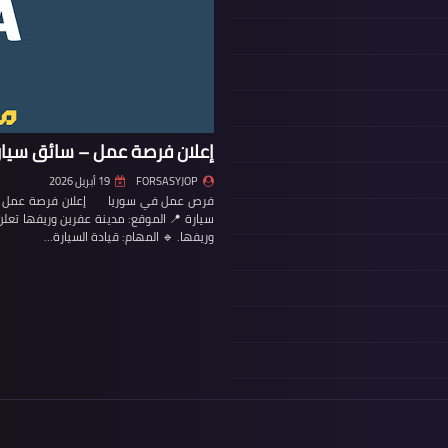
إعلان فرصة عمل – سائق سيار
FORSASYJOP
19 أبريل 2026
فرص عمل في سوريا إعلان فرصة عمل – س
سيارة 📍 الموقع: مدينة عفرين وريفها تع
وريفها. 🔹 المهام: قيادة السيارة…