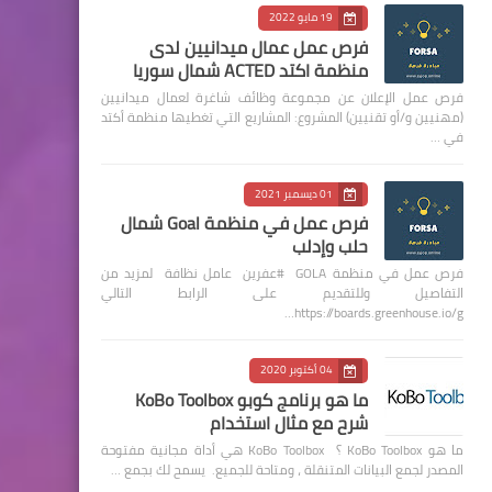
19 مايو 2022
فرص عمل عمال ميدانيين لدى
منظمة اكتد ACTED شمال سوريا
فرص عمل الإعلان عن مجموعة وظائف شاغرة لعمال ميدانيين
(مهنيين و/أو تقنيين) المشروع: المشاريع التي تغطيها منظمة أكتد
في …
01 ديسمبر 2021
فرص عمل في منظمة Goal شمال
حلب وإدلب
فرص عمل في منظمة GOLA #عفرين عامل نظافة لمزيد من
التفاصيل وللتقديم على الرابط التالي
https://boards.greenhouse.io/g…
04 أكتوبر 2020
ما هو برنامج كوبو KoBo Toolbox
شرح مع مثال استخدام
ما هو KoBo Toolbox ؟ KoBo Toolbox هي أداة مجانية مفتوحة
المصدر لجمع البيانات المتنقلة ، ومتاحة للجميع. يسمح لك بجمع …