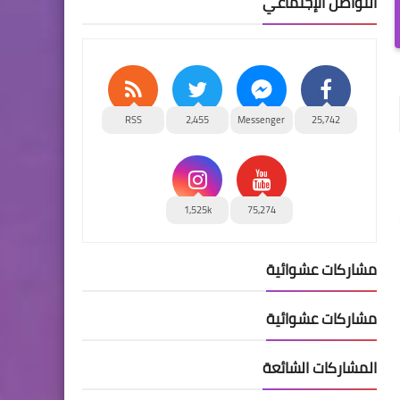
التواصل الإجتماعي
RSS
2,455
Messenger
25,742
1,525k
75,274
مشاركات عشوائية
مشاركات عشوائية
المشاركات الشائعة