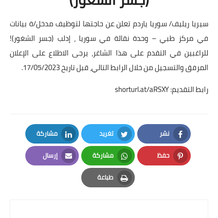
سيريا ريليف/ سوريا ياردم تعلن عن حاجتها لتوظيف مدخل/ة بيانات
في مركز طبي – وحدة نقالة في سوريا ، إدلب (جسر الشغور)!
للراغبين في التقدم على هذا الشاغر، يرجى الاطلاع على الإعلان
المرفق والتسجيل من خلال الرابط التالي، قبل تاريخ 17/05/2023.
رابط التقديم:
shorturl.at/aRSXY
نشر
تغريد
مشاركة
LinkedIn
Twitter
Facebook
حفظ
مشاركة
إرسال
Email
Whatsapp
Pinterest
طباعة
Print