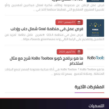
فرص عمل الإعلان عن مجموعة وظائف شاغرة لعمال ميدانيين (مهنيين و/أو
تقنيين) المشروع: المشاريع التي تغطيها منظمة أكتد في …
01 ديسمبر 2021
فرص عمل في منظمة Goal شمال حلب وإدلب
فرص عمل في منظمة GOLA #عفرين عامل نظافة لمزيد من
التفاصيل وللتقديم على الرابط التالي https://boards.greenhouse.io/g…
04 أكتوبر 2020
ما هو برنامج كوبو KoBo Toolbox شرح مع مثال
استخدام
ما هو KoBo Toolbox ؟ KoBo Toolbox هي أداة مجانية مفتوحة المصدر لجمع البيانات
المتنقلة ، ومتاحة للجميع. يسمح لك بجمع …
المشاركات الأخيرة
التسميات