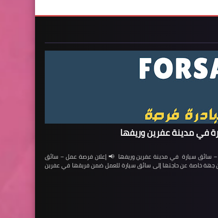
ة في مدينة عفرين وريفها
ائق سيارة في مدينة عفرين وريفها 📢 إعلان فرصة عمل – سائق
لن جهة خاصة عن حاجتها إلى سائق سيارة للعمل ضمن فريقها في عفرين