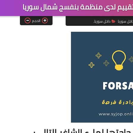
قييم لدى منظمة بنفسج شمال سوريا
الحجم
اخل سوريا
داخل سوريا،
حاجتها لملء الشاغر التالي: