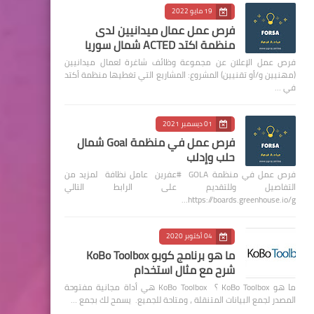
19 مايو 2022
فرص عمل عمال ميدانيين لدى
منظمة اكتد ACTED شمال سوريا
فرص عمل الإعلان عن مجموعة وظائف شاغرة لعمال ميدانيين
(مهنيين و/أو تقنيين) المشروع: المشاريع التي تغطيها منظمة أكتد
في …
01 ديسمبر 2021
فرص عمل في منظمة Goal شمال
حلب وإدلب
فرص عمل في منظمة GOLA #عفرين عامل نظافة لمزيد من
التفاصيل وللتقديم على الرابط التالي
https://boards.greenhouse.io/g…
04 أكتوبر 2020
ما هو برنامج كوبو KoBo Toolbox
شرح مع مثال استخدام
ما هو KoBo Toolbox ؟ KoBo Toolbox هي أداة مجانية مفتوحة
المصدر لجمع البيانات المتنقلة ، ومتاحة للجميع. يسمح لك بجمع …