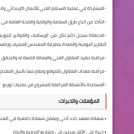
-المشاركة في عملية الاستلام الفني للأعمال (الإبتدائي وال
-التأكد من اتباع طرق السلامة والوقاية والصحة العامة فى ا
-الاحتفاظ بسجل دائم لكل من: الإرساليات والفواتير للت
التقارير اليومية والمعدة بمعرفة المهندس المشرف ورفعه
-مراقبة تنفيذ المقاول الفني والعمالة التابعة له والتحقق
-مراقبة معدات المقاول بالموقع ومقارنتها بالبيان المقدم 
-المساعدة بالأنشطة المرافقة للمشروع من عمليات توزيع
المؤهلات والخبرات:
• شهادة معهد كحد أدنى ويفضل شهادة جامعية في الهندسة
• خبرة على الأقل سنتين في مشاريع الترميم والبناء