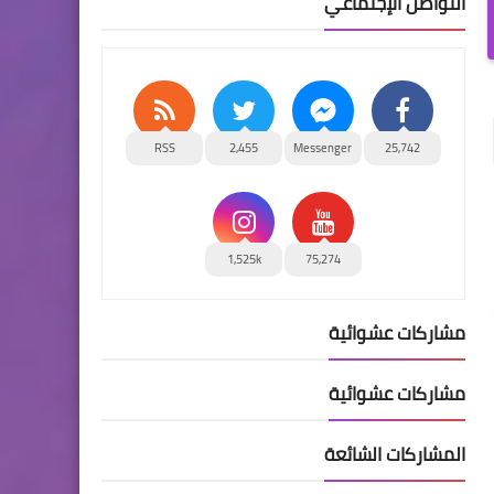
التواصل الإجتماعي
RSS
2,455
Messenger
25,742
1,525k
75,274
مشاركات عشوائية
مشاركات عشوائية
المشاركات الشائعة