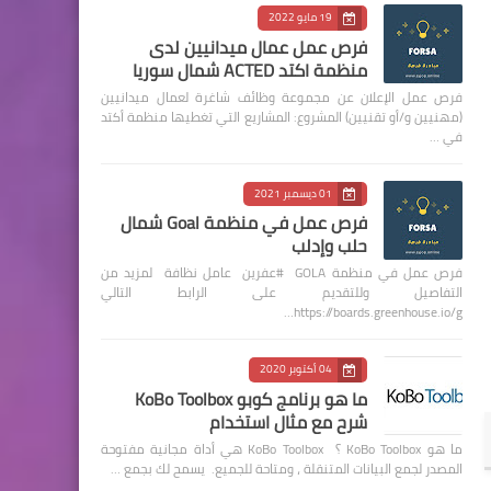
19 مايو 2022
فرص عمل عمال ميدانيين لدى
منظمة اكتد ACTED شمال سوريا
فرص عمل الإعلان عن مجموعة وظائف شاغرة لعمال ميدانيين
(مهنيين و/أو تقنيين) المشروع: المشاريع التي تغطيها منظمة أكتد
في …
01 ديسمبر 2021
فرص عمل في منظمة Goal شمال
حلب وإدلب
فرص عمل في منظمة GOLA #عفرين عامل نظافة لمزيد من
التفاصيل وللتقديم على الرابط التالي
https://boards.greenhouse.io/g…
04 أكتوبر 2020
ما هو برنامج كوبو KoBo Toolbox
شرح مع مثال استخدام
ما هو KoBo Toolbox ؟ KoBo Toolbox هي أداة مجانية مفتوحة
المصدر لجمع البيانات المتنقلة ، ومتاحة للجميع. يسمح لك بجمع …