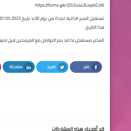
https://forms.gle/JZV2u443LxqxbCzt6
هذا التاريخ.
الشاغر مستعجل لذا قد يتم التواصل مع المرشحين قبل انتهاء
نشر
تغريد
مشاركة
LinkedIn
Twitter
Facebook
قد تُعجبك هذه المشاركات