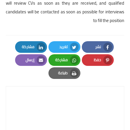
will review CVs as soon as they are received, and qualified
candidates will be contacted as soon as possible for interviews
to fill the position
نشر
تغريد
مشاركة
LinkedIn
Twitter
Facebook
حفظ
مشاركة
إرسال
Email
Whatsapp
Pinterest
طباعة
Print