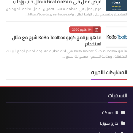
فرص عمل في منظمة Goal شمال حلب وإدلب
فرص عمل في منظمة GOLA #عفرين عامل نظافة لمزيد من
التفاصيل وللتقديم على الرابط التالي https://boards.greenhouse.io/g…
04 أكتوبر 2020
ما هو برنامج كوبو KoBo Toolbox شرح مع مثال
استخدام
ما هو KoBo Toolbox ؟ KoBo Toolbox هي أداة مجانية مفتوحة المصدر لجمع البيانات
المتنقلة ، ومتاحة للجميع. يسمح لك بجمع …
المشاركات الأخيرة
التسميات
#الحسكة
خارج سوريا