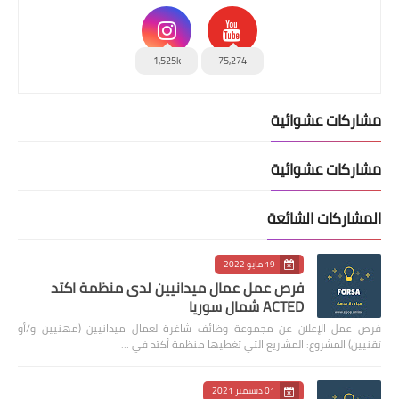
1,525k
75,274
مشاركات عشوائية
مشاركات عشوائية
المشاركات الشائعة
19 مايو 2022
فرص عمل عمال ميدانيين لدى منظمة اكتد
ACTED شمال سوريا
فرص عمل الإعلان عن مجموعة وظائف شاغرة لعمال ميدانيين (مهنيين و/أو
تقنيين) المشروع: المشاريع التي تغطيها منظمة أكتد في …
01 ديسمبر 2021