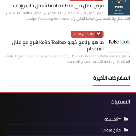
فرص عمل في منظمة Goal شمال حلب وإدلب
فرص عمل في منظمة GOLA #عفرين عامل نظافة لمزيد من
التفاصيل وللتقديم على الرابط التالي https://boards.greenhouse.io/g…
04 أكتوبر 2020
ما هو برنامج كوبو KoBo Toolbox شرح مع مثال
استخدام
ما هو KoBo Toolbox ؟ KoBo Toolbox هي أداة مجانية مفتوحة المصدر لجمع البيانات
المتنقلة ، ومتاحة للجميع. يسمح لك بجمع …
المشاركات الأخيرة
التسميات
#الحسكة
خارج سوريا