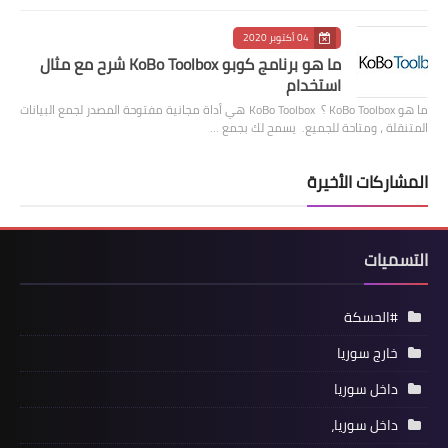
04 أكتوبر 2020
ما هو برنامج كوبو KoBo Toolbox شرح مع مثال
استخدام
ما هو KoBo Toolbox ؟ KoBo Toolbox هي أداة مجانية مفتوحة المصدر لجمع البيانات
المتنقلة ، ومتاحة للجميع. يسمح لك بجمع …
المشاركات الأخيرة
التسميات
#الحسكة
خارج سوريا
داخل سوريا
داخل سوريا،