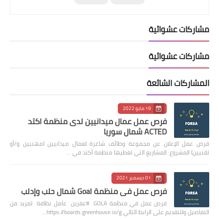
مشاركات عشوائية
مشاركات عشوائية
المشاركات الشائعة
19 مايو 2022
فرص عمل عمال ميدانيين لدى منظمة اكتد
ACTED شمال سوريا
فرص عمل الإعلان عن مجموعة وظائف شاغرة لعمال ميدانيين (مهنيين و/أو
تقنيين) المشروع: المشاريع التي تغطيها منظمة أكتد في …
01 ديسمبر 2021
فرص عمل في منظمة Goal شمال حلب وإدلب
فرص عمل في منظمة GOLA #عفرين عامل نظافة لمزيد من
التفاصيل وللتقديم على الرابط التالي https://boards.greenhouse.io/g…